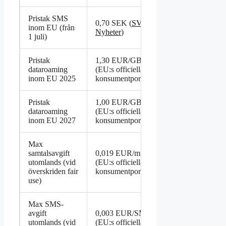
Pristak SMS
0,70 SEK (
SVT
inom EU (från
Nyheter
)
1 juli)
Pristak
1,30 EUR/GB
dataroaming
(EU:s officiella
inom EU 2025
konsumentportal)
Pristak
1,00 EUR/GB
dataroaming
(EU:s officiella
inom EU 2027
konsumentportal)
Max
samtalsavgift
0,019 EUR/min
utomlands (vid
(EU:s officiella
överskriden fair
konsumentportal)
use)
Max SMS-
avgift
0,003 EUR/SMS
utomlands (vid
(EU:s officiella