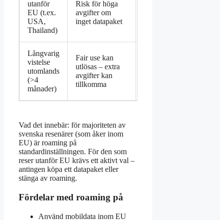
utanför
Risk för höga
– undvik
EU (t.ex.
avgifter om
oväntade
USA,
inget datapaket
räkningar
Thailand)
Långvarig
Fair use kan
vistelse
Tryggare – men
utlösas – extra
utomlands
överväg lokalt
avgifter kan
(>4
SIM-kort
tillkomma
månader)
Vad det innebär: för majoriteten av
svenska resenärer (som åker inom
EU) är roaming på
standardinställningen. För den som
reser utanför EU krävs ett aktivt val –
antingen köpa ett datapaket eller
stänga av roaming.
Fördelar med roaming på
Använd mobildata inom EU