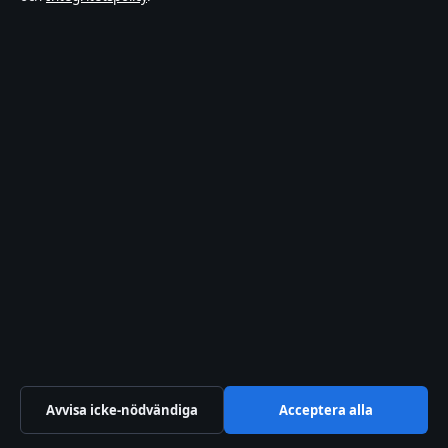
jacuzzirum
11 jun 2026
TV-ROLLISTA
Andreas gift vid första
ögonkastet – därför
separerade de
8 jun 2026
Avvisa icke-nödvändiga
Acceptera alla