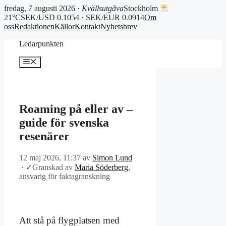
fredag, 7 augusti 2026 ·
Kvällsutgåva
Stockholm
21°C
SEK/USD 0.1054 · SEK/EUR 0.0914
Om
oss
Redaktionen
Källor
Kontakt
Nyhetsbrev
Hoppa
Ledarpunkten
till
innehåll
Meny
Roaming på eller av –
guide för svenska
resenärer
12 maj 2026, 11:37
av
Simon Lund
·
✓
Granskad av
Maria Söderberg
,
ansvarig för faktagranskning
Att stå på flygplatsen med