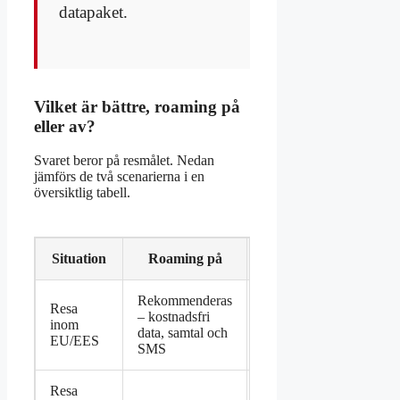
datapaket.
Vilket är bättre, roaming på
eller av?
Svaret beror på resmålet. Nedan
jämförs de två scenarierna i en
översiktlig tabell.
Situation
Roaming på
Roaming av
Rekommenderas
Resa
Möjligt men du
– kostnadsfri
inom
förlorar
data, samtal och
EU/EES
mobildata
SMS
Resa
Rekommenderas