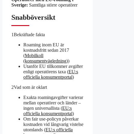
Sverige:
Samtliga större operatörer
Snabböversikt
1
Bekräftade fakta
Roaming inom EU är
kostnadsfritt sedan 2017
(
Mobilkoll
(konsumentvägledning)
)
Utanför EU tillkommer avgifter
enligt operatörens taxa (
EU:s
officiella konsumentportal
)
2
Vad som är oklart
Exakta roamingavgifter varierar
mellan operatörer och länder –
ingen universallista (
EU:s
officiella konsumentportal
)
Om fair use-policyn påverkar
kostnaden vid långvarig vistelse
utomlands (
EU:s officiella