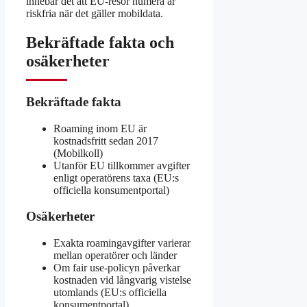
innebär det att EU-resor numera är
riskfria när det gäller mobildata.
Bekräftade fakta och
osäkerheter
Bekräftade fakta
Roaming inom EU är
kostnadsfritt sedan 2017
(Mobilkoll)
Utanför EU tillkommer avgifter
enligt operatörens taxa (EU:s
officiella konsumentportal)
Osäkerheter
Exakta roamingavgifter varierar
mellan operatörer och länder
Om fair use-policyn påverkar
kostnaden vid långvarig vistelse
utomlands (EU:s officiella
konsumentportal)