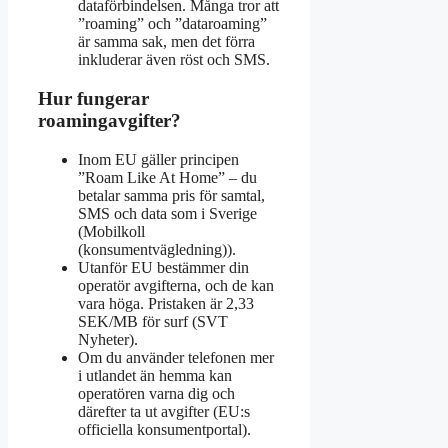
dataförbindelsen. Många tror att
”roaming” och ”dataroaming”
är samma sak, men det förra
inkluderar även röst och SMS.
Hur fungerar
roamingavgifter?
Inom EU gäller principen
”Roam Like At Home” – du
betalar samma pris för samtal,
SMS och data som i Sverige
(Mobilkoll
(konsumentvägledning)).
Utanför EU bestämmer din
operatör avgifterna, och de kan
vara höga. Pristaken är 2,33
SEK/MB för surf (SVT
Nyheter).
Om du använder telefonen mer
i utlandet än hemma kan
operatören varna dig och
därefter ta ut avgifter (EU:s
officiella konsumentportal).