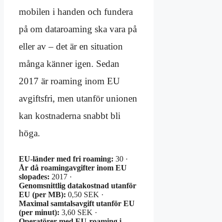
mobilen i handen och fundera
på om dataroaming ska vara på
eller av – det är en situation
många känner igen. Sedan
2017 är roaming inom EU
avgiftsfri, men utanför unionen
kan kostnaderna snabbt bli
höga.
EU-länder med fri roaming:
30 ·
År då roamingavgifter inom EU
slopades:
2017 ·
Genomsnittlig datakostnad utanför
EU (per MB):
0,50 SEK ·
Maximal samtalsavgift utanför EU
(per minut):
3,60 SEK ·
Operatörer med EU-roaming i