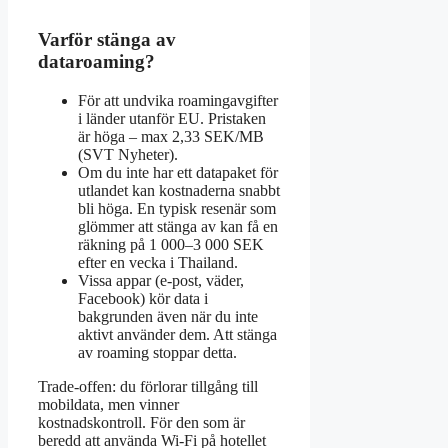
Varför stänga av
dataroaming?
För att undvika roamingavgifter
i länder utanför EU. Pristaken
är höga – max 2,33 SEK/MB
(SVT Nyheter).
Om du inte har ett datapaket för
utlandet kan kostnaderna snabbt
bli höga. En typisk resenär som
glömmer att stänga av kan få en
räkning på 1 000–3 000 SEK
efter en vecka i Thailand.
Vissa appar (e-post, väder,
Facebook) kör data i
bakgrunden även när du inte
aktivt använder dem. Att stänga
av roaming stoppar detta.
Trade-offen: du förlorar tillgång till
mobildata, men vinner
kostnadskontroll. För den som är
beredd att använda Wi-Fi på hotellet