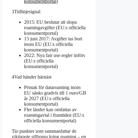
konsumentportal
)
3
Tidlinjesignal
2015: EU beslutar att slopa
roamingavgifter (EU:s officiella
konsumentportal)
15 juni 2017: Avgifter tas bort
inom EU (EU:s officiella
konsumentportal)
2022: Nya fair use-regler införs
(EU:s officiella
konsumentportal)
4
Vad händer härnäst
Pristak för dataroaming inom
EU sänks gradvis till 1 euro/GB
år 2027 (EU:s officiella
konsumentportal)
Fler länder kan omfattas av
roamingavtal i framtiden (EU:s
officiella konsumentportal)
Tio punkter som sammanfattar de
viktigaste siffrorna kring roaming – en