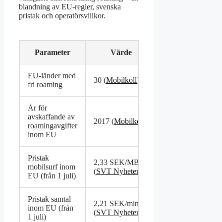
blandning av EU-regler, svenska
pristak och operatörsvillkor.
Parameter
Värde
EU-länder med
30 (
Mobilkoll
)
fri roaming
År för
avskaffande av
2017 (
Mobilkoll
)
roamingavgifter
inom EU
Pristak
2,33 SEK/MB
mobilsurf inom
(
SVT Nyheter
)
EU (från 1 juli)
Pristak samtal
2,21 SEK/min
inom EU (från
(
SVT Nyheter
)
1 juli)