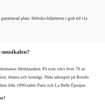
r garanterad plats: förboka biljetterna i god tid via
e-musikalen?
hrmanns filmklassiker. På scen vävs över 70 av
assion, drama och nostalgi. Hela salongen på Rondo
ation från 1890-talets Paris och La Belle Époque.
en?