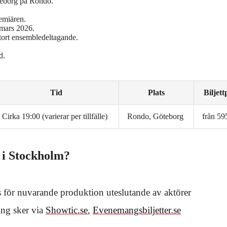
öteborg på Rondo.
remiären.
 mars 2026.
stort ensembledeltagande.
d.
Tid
Plats
Biljett
Cirka 19:00 (varierar per tillfälle)
Rondo, Göteborg
från 59
 i Stockholm?
 för nuvarande produktion uteslutande av aktörer
ing sker via
Showtic.se
,
Evenemangsbiljetter.se