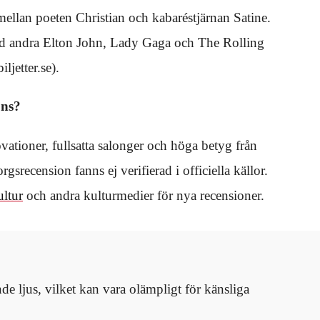
ellan poeten Christian och kabaréstjärnan Satine.
and andra Elton John, Lady Gaga och The Rolling
jetter.se).
ons?
ationer, fullsatta salonger och höga betyg från
srecension fanns ej verifierad i officiella källor.
ltur
och andra kulturmedier för nya recensioner.
de ljus, vilket kan vara olämpligt för känsliga