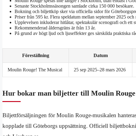
Moulin Rouge spelas inte längre i Stockholm, utan endast i G
Senaste Stockholmssäsongen samlade cirka 150 000 besökare.
Bokning och biljettköp sker via officiella sidor för Göteborgsp
Priser från 595 kr. Flera speldatum mellan september 2025 och
Upplevelsen inkluderar hitlåtar, spektakulär scenografi och ett 
Rekommenderad åldersgräns är från 13 år.
På grund av högt ljud och ljuseffekter ges särskilda praktiska rå
Föreställning
Datum
Moulin Rouge! The Musical
25 sep 2025–28 mars 2026
Hur bokar man biljetter till Moulin Rouge
Biljettförsäljningen för Moulin Rouge-musikalen hanteras
kopplade till Göteborgs uppsättning. Officiell biljettbokn