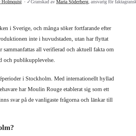
e Holmquist
·
✓
Granskad av
Maria Söderberg
, ansvarig för faktagrans
en i Sverige, och många söker fortfarande efter
roduktionen inte i huvudstaden, utan har flyttat
är sammanfattas all verifierad och aktuell fakta om
nd och publikupplevelse.
perioder i Stockholm. Med internationellt hyllad
havare har Moulin Rouge etablerat sig som ett
s svar på de vanligaste frågorna och länkar till
holm?