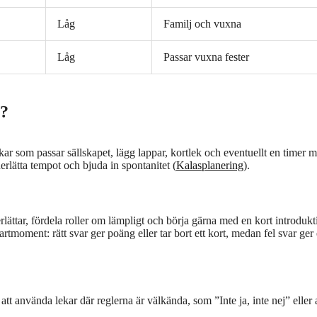
Låg
Familj och vuxna
Låg
Passar vuxna fester
t?
kar som passar sällskapet, lägg lappar, kortlek och eventuellt en timer m
erlätta tempot och bjuda in spontanitet (
Kalasplanering
).
lättar, fördela roller om lämpligt och börja gärna med en kort introdukt
artmoment: rätt svar ger poäng eller tar bort ett kort, medan fel svar ger
att använda lekar där reglerna är välkända, som ”Inte ja, inte nej” eller a