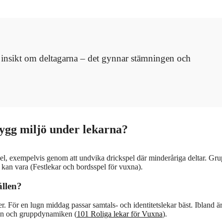
 insikt om deltagarna – det gynnar stämningen och
rygg miljö under lekarna?
spel, exempelvis genom att undvika drickspel där minderåriga deltar. Gr
 kan vara (Festlekar och bordsspel för vuxna).
ällen?
r. För en lugn middag passar samtals- och identitetslekar bäst. Ibland är
rmen och gruppdynamiken (
101 Roliga lekar för Vuxna
).