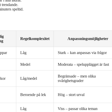
i alla åldrar.
t trendande.
nuters speltid.
ig
Regelkomplexitet
Anpassningsmöjligheter
ng
appar
Låg
Stark – kan anpassas via frågor
Medel
Moderata – spelupplägget är fast
Begränsade – men olika
ckor
Låg/medel
svårighetsgrader
Beroende på lek
Hög – stort urval
Låg
Viss – passar olika teman