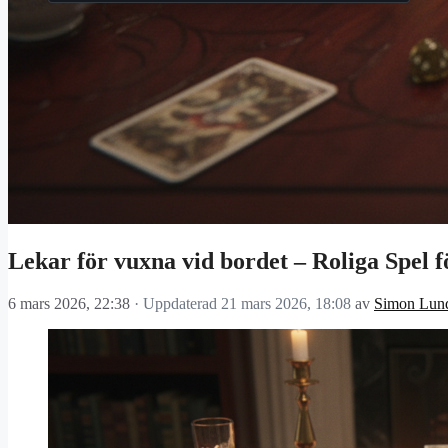
Lekar för vuxna vid bordet – Roliga Spel f
6 mars 2026, 22:38
· Uppdaterad
21 mars 2026, 18:08
av
Simon Lun