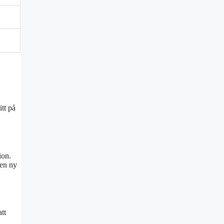
itt på
ion.
 en ny
tt