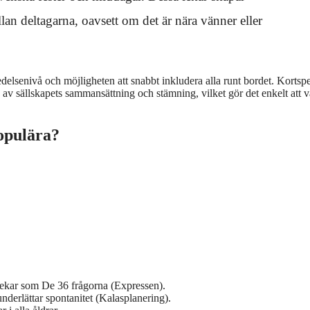
llan deltagarna, oavsett om det är nära vänner eller
elsenivå och möjligheten att snabbt inkludera alla runt bordet. Kortspe
 av sällskapets sammansättning och stämning, vilket gör det enkelt att v
populära?
slekar som De 36 frågorna (Expressen).
nderlättar spontanitet (Kalasplanering).