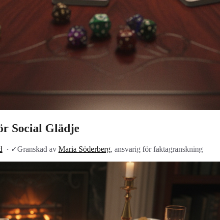
ör Social Glädje
d
·
✓
Granskad av
Maria Söderberg
, ansvarig för faktagranskning