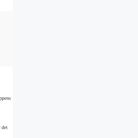
uppens
 det