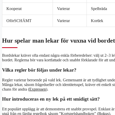
Kooperat
Varierar
Spelbräda
OförSCHÄMT
Varierar
Kortlek
Hur spelar man lekar för vuxna vid borde
Bordslekar kräver ofta endast några enkla förberedelser: välj ut 2–3 le
bordet. Reglerna bör vara kortfattade och snabbt förklarade för att und
Vilka regler bör följas under lekar?
Regler varierar beroende på vald lek. Gemensamt är att tydlighet under
Många lekar, såsom frågedueller och identitetsspel, kräver ett enkelt st
chans för andra (
Expressen
).
Hur introduceras en ny lek på ett smidigt sätt?
Ett populärt upplägg är att demonstrera ett snabbt provspel. Enklast är 
utgå från en färdig regelbok såsom ”Kortspelshandboken” (
Bokus
).