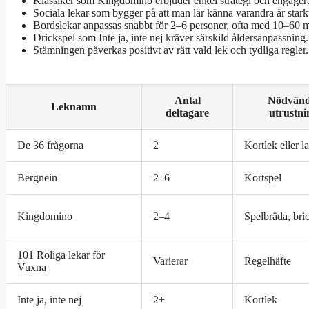
Klassiker som Kingdomino erbjuder enkel strategi och engagerar 
Sociala lekar som bygger på att man lär känna varandra är stark
Bordslekar anpassas snabbt för 2–6 personer, ofta med 10–60 mi
Drickspel som Inte ja, inte nej kräver särskild åldersanpassning.
Stämningen påverkas positivt av rätt vald lek och tydliga regler.
Antal
Nödvänd
Leknamn
deltagare
utrustni
De 36 frågorna
2
Kortlek eller l
Bergnein
2–6
Kortspel
Kingdomino
2–4
Spelbräda, bri
101 Roliga lekar för
Varierar
Regelhäfte
Vuxna
Inte ja, inte nej
2+
Kortlek