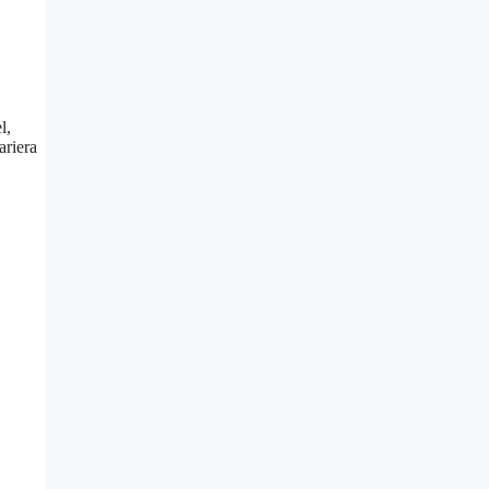
l,
ariera