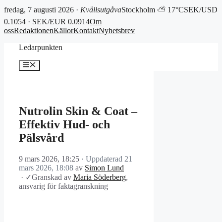
fredag, 7 augusti 2026 ·
Kvällsutgåva
Stockholm ⛅ 17°C
SEK/USD
0.1054 · SEK/EUR 0.0914
Om
oss
Redaktionen
Källor
Kontakt
Nyhetsbrev
Hoppa
Ledarpunkten
till
innehåll
Meny
Nutrolin Skin & Coat –
Effektiv Hud- och
Pälsvård
9 mars 2026, 18:25
· Uppdaterad
21
mars 2026, 18:08
av
Simon Lund
·
✓
Granskad av
Maria Söderberg
,
ansvarig för faktagranskning