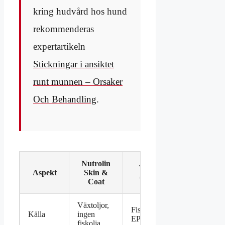
kring hudvård hos hund
rekommenderas
expertartikeln
Stickningar i ansiktet
runt munnen – Orsaker
Och Behandling
.
Nutrolin
Vanliga alternativ
Aspekt
Skin &
(fiskoljebaserade)
Coat
Växtoljor,
Fiskolja med
Källa
ingen
EPA/DHA
fiskolja