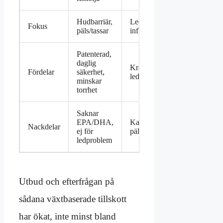
Hudbarriär,
Ledhälsa,
Fokus
päls/tassar
inflammationsdämpning
Patenterad,
daglig
Kraftfull effekt på
Fördelar
säkerhet,
ledproblem
minskar
torrhet
Saknar
EPA/DHA,
Kan påverka
Nackdelar
ej för
pälsstruktur negativt
ledproblem
Utbud och efterfrågan på
sådana växtbaserade tillskott
har ökat, inte minst bland