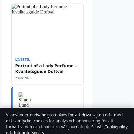
LIVSSTIL
Portrait of a Lady Perfume –
Kvalitetsguide Doftval
2 mar 2026
Simon Lund
Vi använder nödvändiga cookies för att driva sajten och, med
REDAKTIONEN
ditt samtycke, cookies för analys och annonsering för att
Simon Lund bevakar konserter,
förbättra den och finansiera vår journalistik. Se vår
Cookiepolicy
festivaler och svensk
och
Integritetspolicy
.