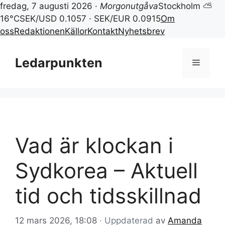
fredag, 7 augusti 2026 ·
Morgonutgåva
Stockholm ⛅
16°C
SEK/USD 0.1057 · SEK/EUR 0.0915
Om
oss
Redaktionen
Källor
Kontakt
Nyhetsbrev
Hoppa
till
Ledarpunkten
Meny
innehåll
Vad är klockan i
Sydkorea – Aktuell
tid och tidsskillnad
12 mars 2026, 18:08
· Uppdaterad
av
Amanda