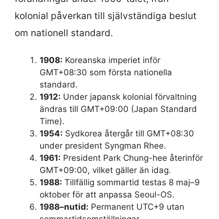
kolonial påverkan till självständiga beslut
om nationell standard.
1908:
Koreanska imperiet inför
GMT+08:30 som första nationella
standard.
1912:
Under japansk kolonial förvaltning
ändras till GMT+09:00 (Japan Standard
Time).
1954:
Sydkorea återgår till GMT+08:30
under president Syngman Rhee.
1961:
President Park Chung-hee återinför
GMT+09:00, vilket gäller än idag.
1988:
Tillfällig sommartid testas 8 maj–9
oktober för att anpassa Seoul-OS.
1988–nutid:
Permanent UTC+9 utan
sommartidsomställningar.