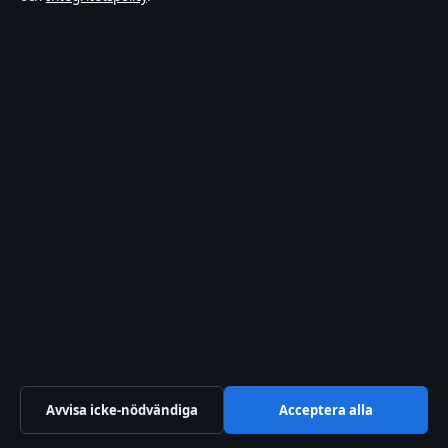
Hamnen Media Limited
Level 5, Neocleous House, 195 Archbishop Makarios III
Avenue
Limassol, 3030
+357 25 871 240
Department of Registrar of Companies: HE 428112
Kontakta oss
Allmänt:
info@ledarpunkten.se
Kontaktsida
Tipsa oss
Avvisa icke-nödvändiga
Acceptera alla
Om oss