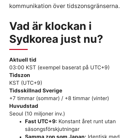
kommunikation över tidszonsgränserna.
Vad är klockan i
Sydkorea just nu?
Aktuell tid
03:00 KST
(exempel baserat på UTC+9)
Tidszon
KST (UTC+9)
Tidsskillnad Sverige
+7 timmar (sommar) / +8 timmar (vinter)
Huvudstad
Seoul (10 miljoner inv.)
Fast UTC+9:
Konstant året runt utan
säsongsförskjutningar
Samma zon som Japan:
Identisk med