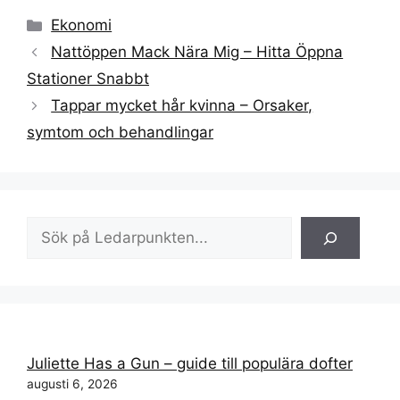
Kategorier
Ekonomi
Nattöppen Mack Nära Mig – Hitta Öppna
Stationer Snabbt
Tappar mycket hår kvinna – Orsaker,
symtom och behandlingar
Sök
Juliette Has a Gun – guide till populära dofter
augusti 6, 2026