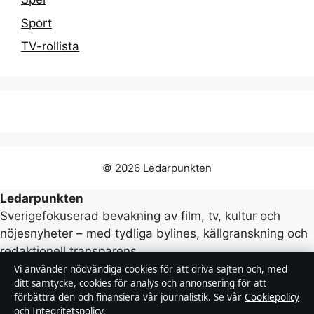
Sport
TV-rollista
© 2026 Ledarpunkten
Ledarpunkten
Sverigefokuserad bevakning av film, tv, kultur och
nöjesnyheter – med tydliga bylines, källgranskning och
redaktionell transparens.
Vi använder nödvändiga cookies för att driva sajten och, med
ditt samtycke, cookies för analys och annonsering för att
Företaget
förbättra den och finansiera vår journalistik. Se vår
Cookiepolicy
och
Integritetspolicy
.