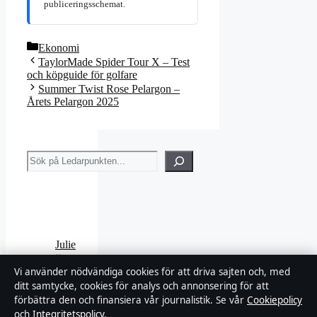
publiceringsschemat.
Kategorier
Ekonomi
TaylorMade Spider Tour X – Test
och köpguide för golfare
Summer Twist Rose Pelargon –
Årets Pelargon 2025
Sök
Julie
tte
Has
Vi använder nödvändiga cookies för att driva sajten och, med
a
ditt samtycke, cookies för analys och annonsering för att
Gun
förbättra den och finansiera vår journalistik. Se vår
Cookiepolicy
–
och
Integritetspolicy
.