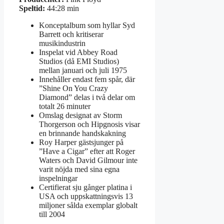
Speltid:
44:28 min
Konceptalbum som hyllar Syd
Barrett och kritiserar
musikindustrin
Inspelat vid Abbey Road
Studios (då EMI Studios)
mellan januari och juli 1975
Innehåller endast fem spår, där
”Shine On You Crazy
Diamond” delas i två delar om
totalt 26 minuter
Omslag designat av Storm
Thorgerson och Hipgnosis visar
en brinnande handskakning
Roy Harper gästsjunger på
”Have a Cigar” efter att Roger
Waters och David Gilmour inte
varit nöjda med sina egna
inspelningar
Certifierat sju gånger platina i
USA och uppskattningsvis 13
miljoner sålda exemplar globalt
till 2004