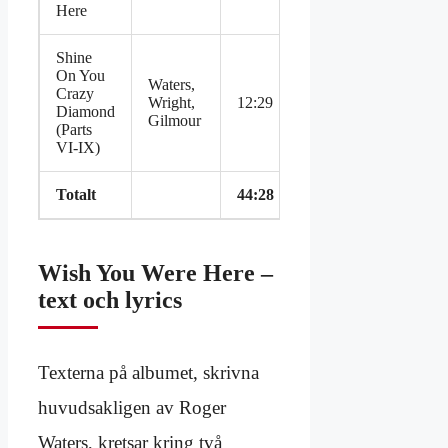
Here
Shine
On You
Waters,
Crazy
Wright,
12:29
Diamond
Gilmour
(Parts
VI-IX)
Totalt
44:28
Wish You Were Here –
text och lyrics
Texterna på albumet, skrivna
huvudsakligen av Roger
Waters, kretsar kring två