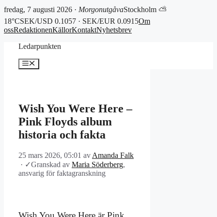
fredag, 7 augusti 2026 ·
Morgonutgåva
Stockholm ⛅
18°C
SEK/USD 0.1057 · SEK/EUR 0.0915
Om
oss
Redaktionen
Källor
Kontakt
Nyhetsbrev
Hoppa
Ledarpunkten
till
innehåll
Meny
Wish You Were Here –
Pink Floyds album
historia och fakta
25 mars 2026, 05:01
av
Amanda Falk
·
✓
Granskad av
Maria Söderberg
,
ansvarig för faktagranskning
Wish You Were Here är Pink