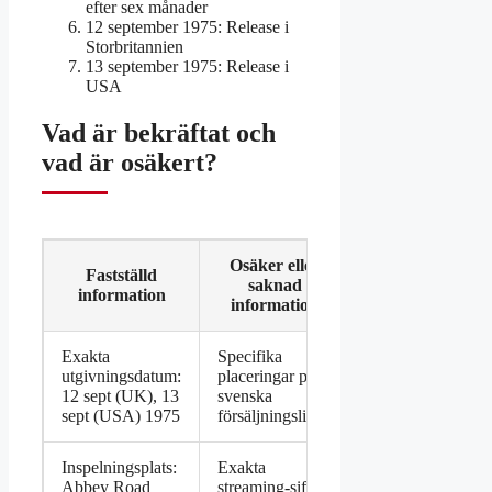
efter sex månader
12 september 1975
: Release i
Storbritannien
13 september 1975
: Release i
USA
Vad är bekräftat och
vad är osäkert?
Osäker eller
Fastställd
saknad
information
information
Exakta
Specifika
utgivningsdatum:
placeringar på
12 sept (UK), 13
svenska
sept (USA) 1975
försäljningslistor
Inspelningsplats:
Exakta
Abbey Road
streaming-siffror