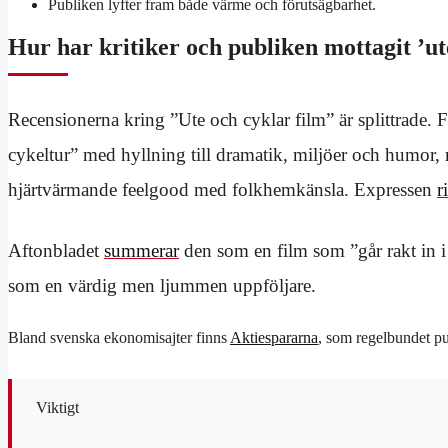
Publiken lyfter fram både värme och förutsägbarhet.
Hur har kritiker och publiken mottagit ’ut
Recensionerna kring ”Ute och cyklar film” är splittrade. 
cykeltur” med hyllning till dramatik, miljöer och humor
hjärtvärmande feelgood med folkhemkänsla. Expressen
r
Aftonbladet
summerar
den som en film som ”går rakt in i
som en värdig men ljummen uppföljare.
Bland svenska ekonomisajter finns
Aktiespararna
, som regelbundet pu
Viktigt