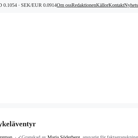
 0.1054 · SEK/EUR 0.0914
Om oss
Redaktionen
Källor
Kontakt
Nyhets
ykeläventyr
ergman
·
✓
Granskad av
Maria Söderberg
, ansvarig för faktagranskning