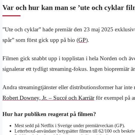
Var och hur kan man se ’ute och cyklar fi
”Ute och cyklar” hade premiär den 23 maj 2025 exklusivt p
spår” som först gick upp på bio (
GP
).
Filmen gick snabbt upp i topplistan i hela Norden och ä
signalerar ett tydligt streaming-fokus. Ingen biopremiär ä
Andra streamingtjänster eller distributionsformer har inte
Robert Downey, Jr. – Succé och Karriär
för exempel på a
Hur har publiken reagerat på filmen?
Mest sedd på Netflix i Sverige under premiärveckan (GP).
Letterboxd-användare betygsätter filmen till 62/100 och beskri