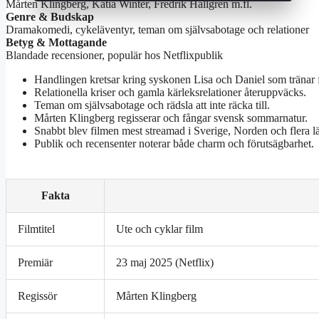
Mårten Klingberg, Katia Winter, Fredrik Hallgren m.fl.
Genre & Budskap
Dramakomedi, cykeläventyr, teman om självsabotage och relationer
Betyg & Mottagande
Blandade recensioner, populär hos Netflixpublik
Handlingen kretsar kring syskonen Lisa och Daniel som tränar 
Relationella kriser och gamla kärleksrelationer återuppväcks.
Teman om självsabotage och rädsla att inte räcka till.
Mårten Klingberg regisserar och fångar svensk sommarnatur.
Snabbt blev filmen mest streamad i Sverige, Norden och flera l
Publik och recensenter noterar både charm och förutsägbarhet.
Fakta
Filmtitel
Ute och cyklar film
Premiär
23 maj 2025 (Netflix)
Regissör
Mårten Klingberg