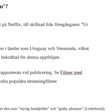
lm’?
å Netflix, till skillnad från föregångaren ”Ur
ven i länder som Uruguay och Venezuela, vilket
r bekräftad för denna uppföljare.
 rapporterats vid publicering. Se
Filmer med
ndra populära streamingfilmer.
ver den som ”mysig familjefilm” och ”guilty pleasure” (Letterboxd).