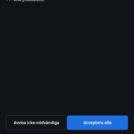
Filmens
rollista
Kändisnyheter
Kultur
Livsstil
Nöje
Nyheter
Samhälle
&
reglering
Spel
Sport
TV-
rollista
© 2026 Ledarpunkten
Ledarpunkten
Avvisa icke-nödvändiga
Acceptera alla
Sverigefokuserad bevakning av film, tv, kultur och nöjesnyheter –
med tydliga bylines, källgranskning och redaktionell transparens.