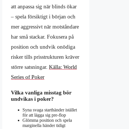
att anpassa sig när blinds ökar
– spela försiktigt i början och
mer aggressivt när motståndare
har små stackar. Fokusera på
position och undvik onödiga
risker tills prisstrukturen kräver
större satsningar.
Källa: World
Series of Poker
Vilka vanliga misstag bör
undvikas i poker?
Syna svaga starthänder istället
för att lägga sig pre-flop
Glömma position och spela
marginella händer tidigt