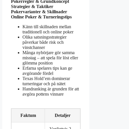
Pokerregler & Grundkoncept
Strategier & Taktiker
Pokervarianter & Skillnader
Online Poker & Turneringstips
Känn till skillnaden mellan
traditionell och online poker
Olika satsningsstrategier
påverkar både risk och
vinstchanser
Många nybörjare gör samma
misstag – att spela för löst eller
glömma position
Erfarna spelares tips kan ge
avgörande fördel
Texas Hold’em dominerar
turneringar och på nätet
Handranking är grunden för att
avgöra pottens vinnare
Faktum
Detaljer
Vanligtvis 2-