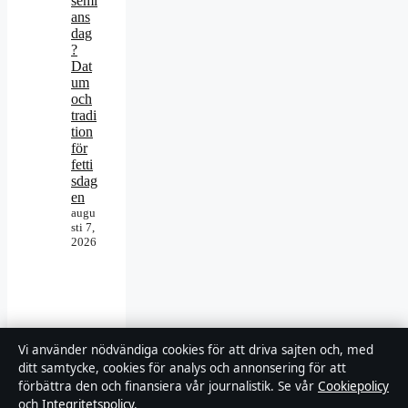
seml
ans
dag
?
Dat
um
och
tradi
tion
för
fetti
sdag
en
augu
sti 7,
2026
Bakom
Vi använder nödvändiga cookies för att driva sajten och, med
kulisserna
ditt samtycke, cookies för analys och annonsering för att
Blogg
förbättra den och finansiera vår journalistik. Se vår
Cookiepolicy
Branschnyheter
och
Integritetspolicy
.
Ekonomi