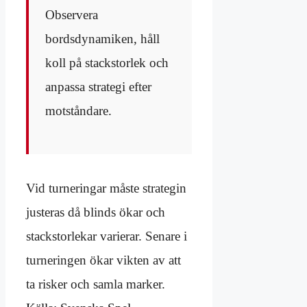
Observera
bordsdynamiken, håll
koll på stackstorlek och
anpassa strategi efter
motståndare.
Vid turneringar måste strategin
justeras då blinds ökar och
stackstorlekar varierar. Senare i
turneringen ökar vikten av att
ta risker och samla marker.