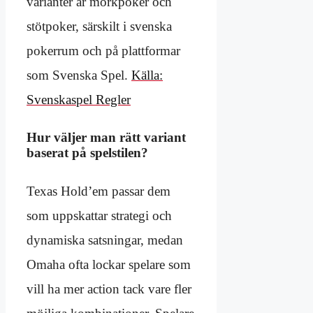
varianter är mörkpoker och
stötpoker, särskilt i svenska
pokerrum och på plattformar
som Svenska Spel.
Källa:
Svenskaspel Regler
Hur väljer man rätt variant
baserat på spelstilen?
Texas Hold’em passar dem
som uppskattar strategi och
dynamiska satsningar, medan
Omaha ofta lockar spelare som
vill ha mer action tack vare fler