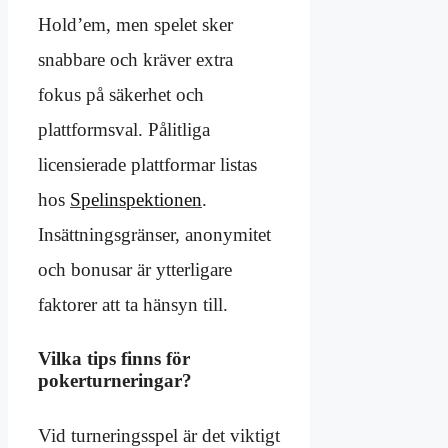
Hold’em, men spelet sker
snabbare och kräver extra
fokus på säkerhet och
plattformsval. Pålitliga
licensierade plattformar listas
hos
Spelinspektionen
.
Insättningsgränser, anonymitet
och bonusar är ytterligare
faktorer att ta hänsyn till.
Vilka tips finns för
pokerturneringar?
Vid turneringsspel är det viktigt