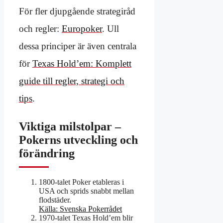
För fler djupgående strategiråd
och regler:
Europoker
. Ull
dessa principer är även centrala
för
Texas Hold’em: Komplett
guide till regler, strategi och
tips
.
Viktiga milstolpar –
Pokerns utveckling och
förändring
1800-talet
Poker etableras i
USA och sprids snabbt mellan
flodstäder.
Källa: Svenska Pokerrådet
1970-talet
Texas Hold’em blir