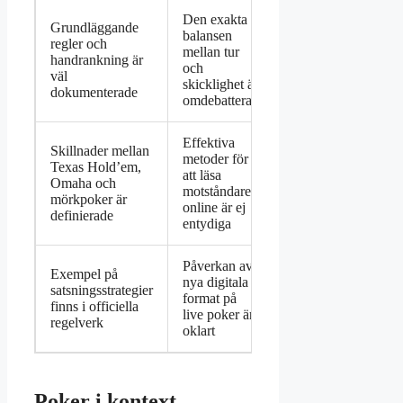
Den exakta
Grundläggande
balansen
regler och
mellan tur
handrankning är
och
väl
skicklighet är
dokumenterade
omdebatterad
Effektiva
Skillnader mellan
metoder för
Texas Hold’em,
att läsa
Omaha och
motståndare
mörkpoker är
online är ej
definierade
entydiga
Påverkan av
Exempel på
nya digitala
satsningsstrategier
format på
finns i officiella
live poker är
regelverk
oklart
Poker i kontext –