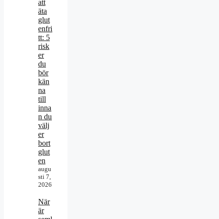
att
äta
glut
enfri
tt: 5
risk
er
du
bör
kän
na
till
inna
n du
välj
er
bort
glut
en
augu
sti 7,
2026
När
är