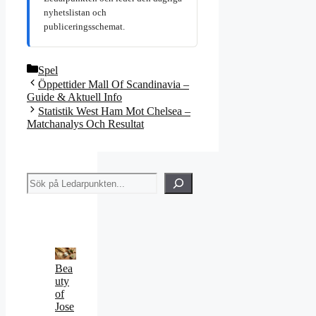
nyhetslistan och
publiceringsschemat.
Kategorier
Spel
Öppettider Mall Of Scandinavia –
Guide & Aktuell Info
Statistik West Ham Mot Chelsea –
Matchanalys Och Resultat
Sök
Bea
uty
of
Jose