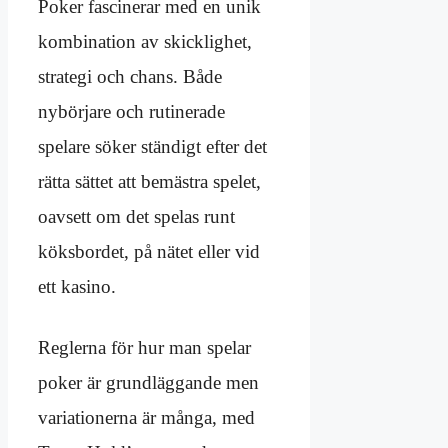
Poker fascinerar med en unik
kombination av skicklighet,
strategi och chans. Både
nybörjare och rutinerade
spelare söker ständigt efter det
rätta sättet att bemästra spelet,
oavsett om det spelas runt
köksbordet, på nätet eller vid
ett kasino.
Reglerna för hur man spelar
poker är grundläggande men
variationerna är många, med