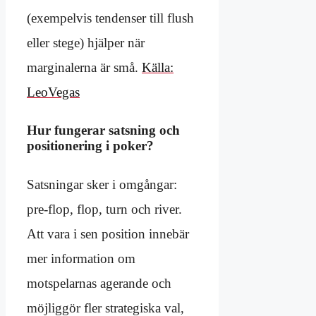
(exempelvis tendenser till flush
eller stege) hjälper när
marginalerna är små.
Källa:
LeoVegas
Hur fungerar satsning och
positionering i poker?
Satsningar sker i omgångar:
pre-flop, flop, turn och river.
Att vara i sen position innebär
mer information om
motspelarnas agerande och
möjliggör fler strategiska val,