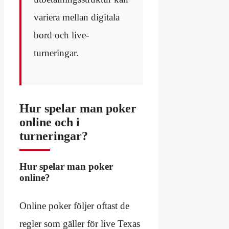
variera mellan digitala
bord och live-
turneringar.
Hur spelar man poker
online och i
turneringar?
Hur spelar man poker
online?
Online poker följer oftast de
regler som gäller för live Texas