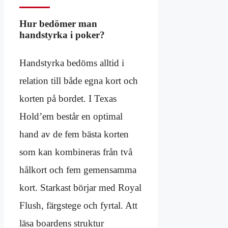
Hur bedömer man
handstyrka i poker?
Handstyrka bedöms alltid i
relation till både egna kort och
korten på bordet. I Texas
Hold’em består en optimal
hand av de fem bästa korten
som kan kombineras från två
hålkort och fem gemensamma
kort. Starkast börjar med Royal
Flush, färgstege och fyrtal. Att
läsa boardens struktur