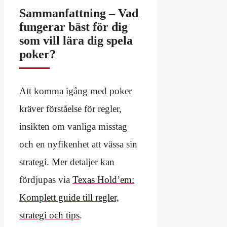
Sammanfattning – Vad
fungerar bäst för dig
som vill lära dig spela
poker?
Att komma igång med poker
kräver förståelse för regler,
insikten om vanliga misstag
och en nyfikenhet att vässa sin
strategi. Mer detaljer kan
fördjupas via
Texas Hold’em:
Komplett guide till regler,
strategi och tips
.