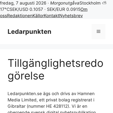
fredag, 7 augusti 2026 ·
Morgonutgåva
Stockholm ⛅
17°C
SEK/USD 0.1057 · SEK/EUR 0.0915
Om
oss
Redaktionen
Källor
Kontakt
Nyhetsbrev
Hoppa
till
Ledarpunkten
Meny
innehåll
Tillgänglighetsredo
görelse
Ledarpunkten.se ägs och drivs av Hamnen
Media Limited, ett privat bolag registrerat i
Gibraltar (nummer HE 428112). Vi är en
oberoende svensk digital nyhetspublikation