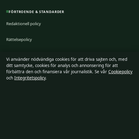
FÖRTROENDE & STANDARDER
Redaktionell policy
Rättelsepolicy
Tillgänglighetsredogörelse
Vi använder nödvändiga cookies för att driva sajten och, med
ditt samtycke, cookies för analys och annonsering för att
Integritetspolicy
förbättra den och finansiera vår journalistik. Se vår
Cookiepolicy
och
Integritetspolicy
.
Kändisar & integritet
Om Ledarpunkten i korthet
Ledarpunkten är en oberoende svensk digital nyhetssajt med fokus
på film, tv, kultur och nöjesnyheter. Varje artikel har en namngiven
byline, granskas av en redaktör och faktagranskas innan publicering.