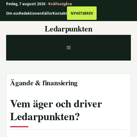
fredag, 7 augusti 2026 ·
Kvällsutgåva
Om oss
Redaktionen
Källor
Kontakt
NYHETSBREV
Hoppa
Ledarpunkten
till
innehåll
MENY
Ägande & finansiering
Vem äger och driver
Ledarpunkten?