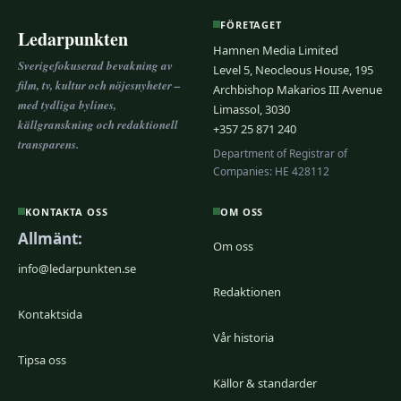
FÖRETAGET
Ledarpunkten
Hamnen Media Limited
Sverigefokuserad bevakning av
Level 5, Neocleous House, 195
film, tv, kultur och nöjesnyheter –
Archbishop Makarios III Avenue
med tydliga bylines,
Limassol, 3030
källgranskning och redaktionell
+357 25 871 240
transparens.
Department of Registrar of
Companies: HE 428112
KONTAKTA OSS
OM OSS
Allmänt:
Om oss
info@ledarpunkten.se
Redaktionen
Kontaktsida
Vår historia
Tipsa oss
Källor & standarder