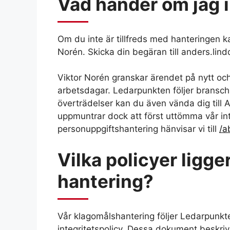
Vad händer om jag i
Om du inte är tillfreds med hanteringen 
Norén. Skicka din begäran till anders.li
Viktor Norén granskar ärendet på nytt och 
arbetsdagar. Ledarpunkten följer branschst
överträdelser kan du även vända dig til
uppmuntrar dock att först uttömma vår in
personuppgiftshantering hänvisar vi till
/a
Vilka policyer ligger
hantering?
Vår klagomålshantering följer Ledarpunkten
integritetspolicy. Dessa dokument beskrive