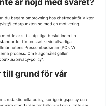
nte är nöjd med svaret?
kan du begära omprövning hos chefredaktör Viktor
ndqvist@ledarpunkten.se med en motivering.
meddelar sitt slutgiltiga beslut inom tio
andarder för pressetik; vid allvarliga
l Allmänhetens Pressombudsman (PO). Vi
terna process. Om klagomålet gäller
bout-us/privacy-policy/
.
 till grund för vår
s redaktionella policy, korrigeringspolicy och
r våra standarder för källgranskning, rättelser