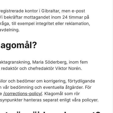
registrerade kontor i Gibraltar, men e-post
Vi bekräftar mottagandet inom 24 timmar på
ga, till exempel integritet eller reklamation,
 avdelning.
klagomål?
faktagranskning, Maria Söderberg, inom fem
 redaktör och chefredaktör Viktor Norén.
källor och bedömer om korrigering, förtydligande
m vår bedömning och eventuella åtgärder. För
se
/corrections-policy/
. Klagomål som rör
a synpunkter hanteras separat enligt våra policyer.