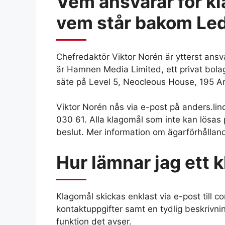
Vem ansvarar för k
vem står bakom Le
Chefredaktör Viktor Norén är ytterst ansv
är Hamnen Media Limited, ett privat bola
säte på Level 5, Neocleous House, 195 Ar
Viktor Norén nås via e-post på anders.li
030 61. Alla klagomål som inte kan lösas p
beslut. Mer information om ägarförhållan
Hur lämnar jag ett 
Klagomål skickas enklast via e-post till 
kontaktuppgifter samt en tydlig beskrivnin
funktion det avser.