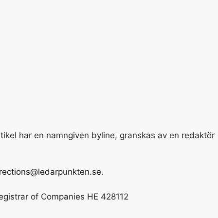
rtikel har en namngiven byline, granskas av en redaktör
rections@ledarpunkten.se
.
Registrar of Companies HE 428112