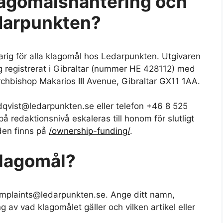
lagomålshantering och
darpunkten?
arig för alla klagomål hos Ledarpunkten. Utgivaren
g registrerat i Gibraltar (nummer HE 428112) med
chbishop Makarios III Avenue, Gibraltar GX11 1AA.
ndqvist@ledarpunkten.se eller telefon +46 8 525
å redaktionsnivå eskaleras till honom för slutligt
den finns på
/ownership-funding/
.
klagomål?
complaints@ledarpunkten.se. Ange ditt namn,
g av vad klagomålet gäller och vilken artikel eller