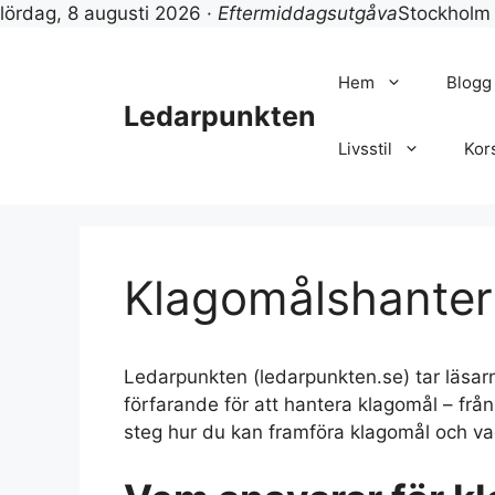
lördag, 8 augusti 2026 ·
Eftermiddagsutgåva
Stockholm
Hoppa
till
Hem
Blogg
innehåll
Ledarpunkten
Livsstil
Kor
Klagomålshanter
Ledarpunkten (ledarpunkten.se) tar läsarn
förfarande för att hantera klagomål – från 
steg hur du kan framföra klagomål och va