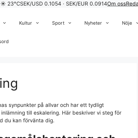
 ☀ 23°C
SEK/USD 0.1054 · SEK/EUR 0.0914
Om oss
Reda
Kultur
Sport
Nyheter
Nöje
sord
ing
as synpunkter på allvar och har ett tydligt
inlämning till eskalering. Här beskriver vi steg för
d du kan förvänta dig.