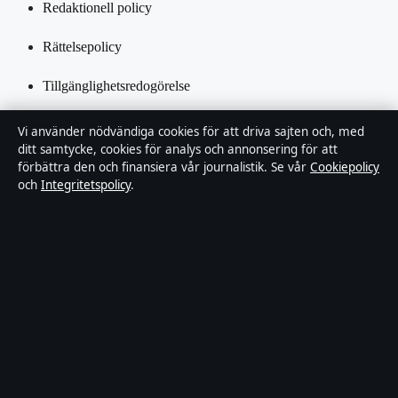
Redaktionell policy
Rättelsepolicy
Tillgänglighetsredogörelse
Integritetspolicy
Vi använder nödvändiga cookies för att driva sajten och, med
ditt samtycke, cookies för analys och annonsering för att
Kändisar & integritet
förbättra den och finansiera vår journalistik. Se vår
Cookiepolicy
och
Integritetspolicy
.
Om Ledarpunkten i korthet
Ledarpunkten är en oberoende svensk digital nyhetssajt med fokus
på film, tv, kultur och nöjesnyheter. Varje artikel har en namngiven
byline, granskas av en redaktör och faktagranskas innan publicering.
Innehållet är endast avsett för allmän information. Allmänna
förfrågningar:
info@ledarpunkten.se
. Rättelser:
corrections@ledarpunkten.se
.