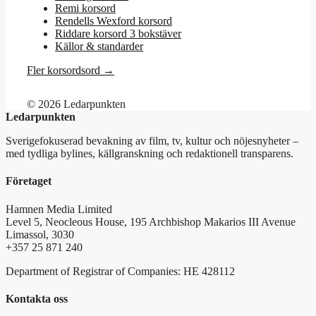
Remi korsord
Rendells Wexford korsord
Riddare korsord 3 bokstäver
Källor & standarder
Fler korsordsord →
© 2026 Ledarpunkten
Ledarpunkten
Sverigefokuserad bevakning av film, tv, kultur och nöjesnyheter –
med tydliga bylines, källgranskning och redaktionell transparens.
Företaget
Hamnen Media Limited
Level 5, Neocleous House, 195 Archbishop Makarios III Avenue
Limassol, 3030
+357 25 871 240
Department of Registrar of Companies: HE 428112
Kontakta oss