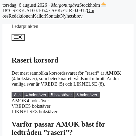
torsdag, 6 augusti 2026 ·
Morgonutgåva
Stockholm
18°C
SEK/USD 0.1054 · SEK/EUR 0.0912
Om
oss
Redaktionen
Källor
Kontakt
Nyhetsbrev
Hoppa
Ledarpunkten
till
innehåll
Meny
Raseri korsord
Det mest sannolika korsordssvaret för ”raseri” är
AMOK
(4 bokstäver), som betecknar ett våldsamt utbrott. Andra
vanliga svar är VREDE (5) och LIKNELSE (8).
Alla
4 bokstäver
5 bokstäver
8 bokstäver
AMOK
4 bokstäver
VREDE
5 bokstäver
LIKNELSE
8 bokstäver
Varför passar AMOK bäst för
ledtråden ”raseri”?