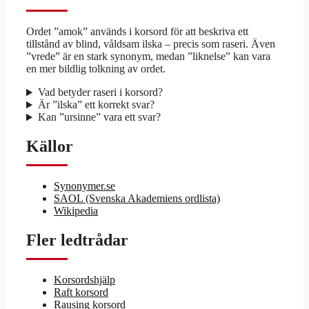
Ordet ”amok” används i korsord för att beskriva ett
tillstånd av blind, våldsam ilska – precis som raseri. Även
”vrede” är en stark synonym, medan ”liknelse” kan vara
en mer bildlig tolkning av ordet.
Vad betyder raseri i korsord?
Är ”ilska” ett korrekt svar?
Kan ”ursinne” vara ett svar?
Källor
Synonymer.se
SAOL (Svenska Akademiens ordlista)
Wikipedia
Fler ledtrådar
Korsordshjälp
Raft korsord
Rausing korsord