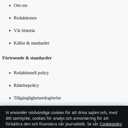
Om oss
Redaktionen
Vår historia
Källor & standarder
Förtroende & standarder
Redaktionell policy
Rättelsepolicy
Tillgänglighetsredogörelse
Integritetspolicy
Vi använder nödvändiga cookies för att driva sajten och, med
ditt samtycke, cookies för analys och annonsering för att
Kändisar & integritet
förbättra den och finansiera vår journalistik. Se vår
Cookiepolicy