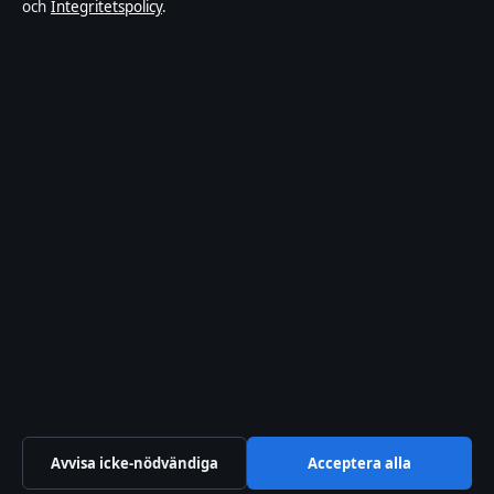
och
Integritetspolicy
.
Om Ledarpunkten i korthet
Ledarpunkten är en oberoende svensk digital nyhetssajt med fokus
på film, tv, kultur och nöjesnyheter. Varje artikel har en namngiven
byline, granskas av en redaktör och faktagranskas innan publicering.
Innehållet är endast avsett för allmän information. Allmänna
förfrågningar:
info@ledarpunkten.se
. Rättelser:
corrections@ledarpunkten.se
.
Utgivare:
Hamnen Media Limited, Limassol ·
Ansvarig utgivare:
Viktor Norén, Chefredaktör · Department of Registrar of Companies
HE 428112
© 2026 Ledarpunkten · Hamnen Media Limited ·
Så verifierar vi vår rapportering
·
WorldRSS
Avvisa icke-nödvändiga
Acceptera alla
↑