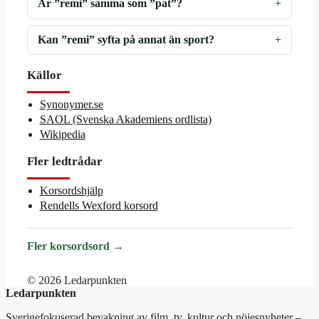
Är ”remi” samma som ”pat”?
Kan ”remi” syfta på annat än sport?
Källor
Synonymer.se
SAOL (Svenska Akademiens ordlista)
Wikipedia
Fler ledtrådar
Korsordshjälp
Rendells Wexford korsord
Fler korsordsord →
© 2026 Ledarpunkten
Ledarpunkten
Sverigefokuserad bevakning av film, tv, kultur och nöjesnyheter –