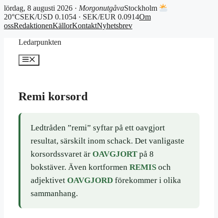
lördag, 8 augusti 2026 ·
Morgonutgåva
Stockholm
20°C
SEK/USD 0.1054 · SEK/EUR 0.0914
Om
oss
Redaktionen
Källor
Kontakt
Nyhetsbrev
Hoppa
Ledarpunkten
till
innehåll
Meny
Remi korsord
Ledtråden ”remi” syftar på ett oavgjort
resultat, särskilt inom schack. Det vanligaste
korsordssvaret är
OAVGJORT
på 8
bokstäver. Även kortformen
REMIS
och
adjektivet
OAVGJORD
förekommer i olika
sammanhang.