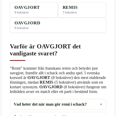
OAVGJORT
REMIS
8 bokstäver
5 bokstäver
OAVGJORD
8 bokstäver
Varför är OAVGJORT det
vanligaste svaret?
”Remi” kommer från franskans
remis
och betyder just
oavgjort, framför allt i schack och andra spel. I svenska
korsord är
OAVGJORT
(8 bokstäver) den mest etablerade
lösningen, medan
REMIS
(5 bokstäver) används som en
kortare synonym.
OAVGJORD
(8 bokstäver) fungerar om
ledtråden avser en match eller ett parti i bestämd form.
Vad heter det när man gör remi i schack?