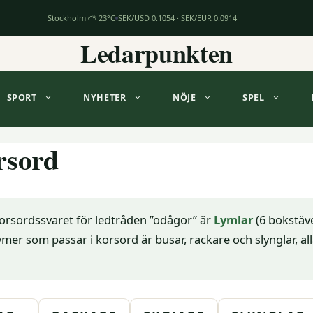
Stockholm ⛅ 23°C
SEK/USD 0.1054 · SEK/EUR 0.0914
Ledarpunkten
SPORT
NYHETER
NÖJE
SPEL
rsord
orsordssvaret för ledtråden ”odågor” är
Lymlar
(6 bokstäve
mer som passar i korsord är busar, rackare och slynglar, al