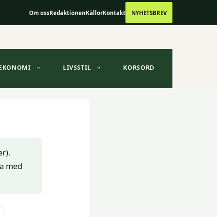
Om oss
Redaktionen
Källor
Kontakt
NYHETSBREV
EKONOMI
LIVSSTIL
KORSORD
r).
la med