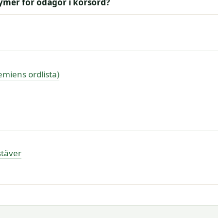
nymer för odågor i korsord?
miens ordlista)
stäver