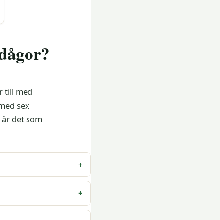
odågor?
 till med
 med sex
r är det som