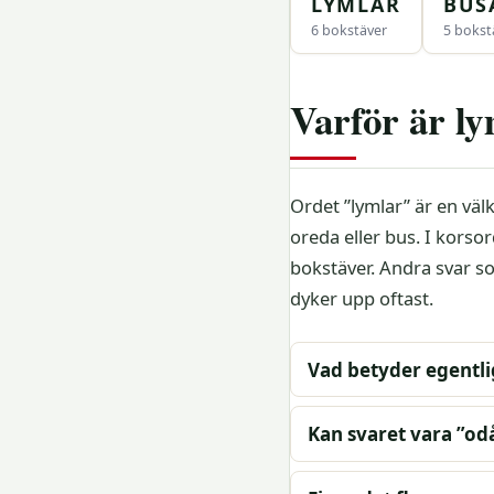
LYMLAR
BUS
6 bokstäver
5 bokst
Varför är ly
Ordet ”lymlar” är en väl
oreda eller bus. I kors
bokstäver. Andra svar s
dyker upp oftast.
Vad betyder egentl
Kan svaret vara ”od