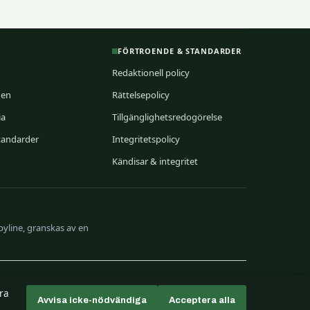
FÖRTROENDE & STANDARDER
Redaktionell policy
nen
Rättelsepolicy
ia
Tillgänglighetsredogörelse
standarder
Integritetspolicy
Kändisar & integritet
byline, granskas av en
tra
Avvisa icke-nödvändiga
Acceptera alla