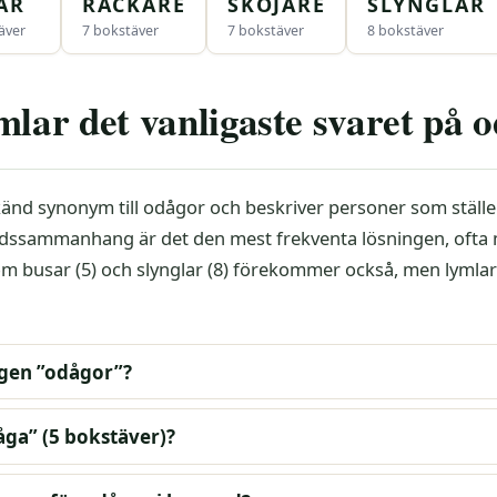
AR
RACKARE
SKOJARE
SLYNGLAR
äver
7 bokstäver
7 bokstäver
8 bokstäver
mlar det vanligaste svaret på 
känd synonym till odågor och beskriver personer som ställer
ordssammanhang är det den mest frekventa lösningen, ofta
om busar (5) och slynglar (8) förekommer också, men lymla
igen ”odågor”?
åga” (5 bokstäver)?