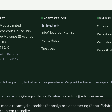
GET
KONTAKTA OSS
OM OSS
Allmänt:
edia Limited
Om oss
Neocleous House, 195
info@ledarpunkten.se
Redaktio
op Makarios III Avenue
Kontaktsida
 3030
Vår histor
71 240
Tipsa oss
Källor & 
t of Registrar of
s: HE 428112
fokus på film, tv, kultur och nöjesnyheter. Varje artikel har en namngiven 
rfrågningar:
info@ledarpunkten.se
. Rättelser:
corrections@ledarpunkten.se
.
, med ditt samtycke, cookies för analys och annonsering för att förbät
:
Viktor Norén, Chefredaktör · Department of Registrar of Companies HE 428112
ch
Integritetspolicy
.