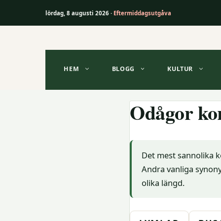
lördag, 8 augusti 2026 ·
Eftermiddagsutgåva
Hoppa
till
innehåll
HEM
BLOGG
KULTUR
Odågor ko
Det mest sannolika k
Andra vanliga synony
olika längd.