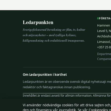
FÖRETA
Ledarpunkten
Hamnen M
Sverigefokuserad bevakning av film, tv, kultur
Level 5, 
och nöjesnyheter – med tydliga bylines,
Archbish
källgranskning och redaktionell transparens.
Limassol,
+357 25 8
Departmen
Companie
Om Ledarpunkten i korthet
Ledarpunkten är en oberoende svensk digital nyhetssajt med 
redaktör och faktagranskas innan publicering.
Innehållet är endast avsett för allmän information. Allmänna fö
Vi använder nödvändiga cookies för att driva sajten och
Utgivare:
Hamnen Media Limited, Limassol ·
Ansvarig utgivare
den och finansiera vår journalistik. Se vår
Cookiepolicy
o