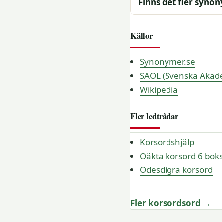
Finns det fler syno
Källor
Synonymer.se
SAOL (Svenska Akade
Wikipedia
Fler ledtrådar
Korsordshjälp
Oäkta korsord 6 bok
Ödesdigra korsord
Fler korsordsord →