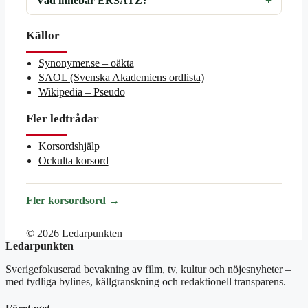
Vad innebär ERSATZ?
Källor
Synonymer.se – oäkta
SAOL (Svenska Akademiens ordlista)
Wikipedia – Pseudo
Fler ledtrådar
Korsordshjälp
Ockulta korsord
Fler korsordsord →
© 2026 Ledarpunkten
Ledarpunkten
Sverigefokuserad bevakning av film, tv, kultur och nöjesnyheter –
med tydliga bylines, källgranskning och redaktionell transparens.