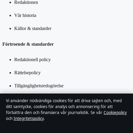
Redaktionen
Vår historia
Källor & standarder
Förtroende & standarder
Redaktionell policy
Rättelsepolicy
Tillgänglighetsredogörelse
Integritetspolicy
Vi använder nödvändiga cookies för att driva sajten och, med
ditt samtycke, cookies för analys och annonsering för att
Kändisar & integritet
förbättra den och finansiera vår journalistik. Se vår
Cookiepolicy
och
Integritetspolicy
.
Om Ledarpunkten i korthet