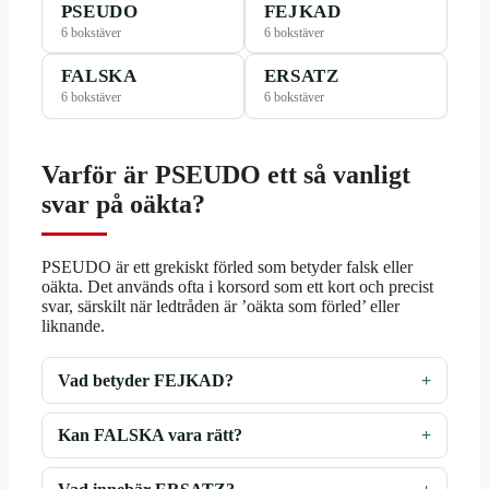
PSEUDO
FEJKAD
6 bokstäver
6 bokstäver
FALSKA
ERSATZ
6 bokstäver
6 bokstäver
Varför är PSEUDO ett så vanligt
svar på oäkta?
PSEUDO är ett grekiskt förled som betyder falsk eller
oäkta. Det används ofta i korsord som ett kort och precist
svar, särskilt när ledtråden är ’oäkta som förled’ eller
liknande.
Vad betyder FEJKAD?
Kan FALSKA vara rätt?