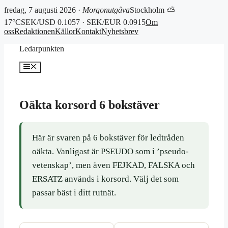
fredag, 7 augusti 2026 ·
Morgonutgåva
Stockholm ⛅
17°C
SEK/USD 0.1057 · SEK/EUR 0.0915
Om
oss
Redaktionen
Källor
Kontakt
Nyhetsbrev
Hoppa
Ledarpunkten
till
innehåll
Meny
Oäkta korsord 6 bokstäver
Här är svaren på 6 bokstäver för ledtråden
oäkta. Vanligast är PSEUDO som i ’pseudo-
vetenskap’, men även FEJKAD, FALSKA och
ERSATZ används i korsord. Välj det som
passar bäst i ditt rutnät.