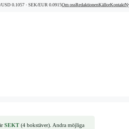
/USD 0.1057 · SEK/EUR 0.0915
Om oss
Redaktionen
Källor
Kontakt
Ny
är
SEKT
(4 bokstäver). Andra möjliga