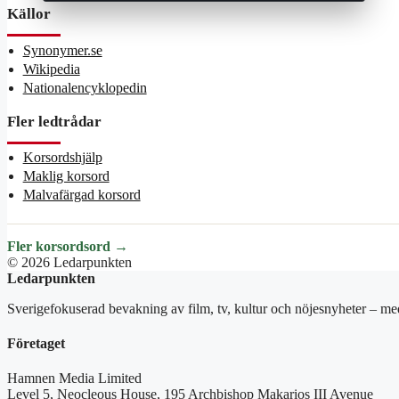
Källor
Synonymer.se
Wikipedia
Nationalencyklopedin
Fler ledtrådar
Korsordshjälp
Maklig korsord
Malvafärgad korsord
Fler korsordsord →
© 2026 Ledarpunkten
Ledarpunkten
Sverigefokuserad bevakning av film, tv, kultur och nöjesnyheter – med
Företaget
Hamnen Media Limited
Level 5, Neocleous House, 195 Archbishop Makarios III Avenue