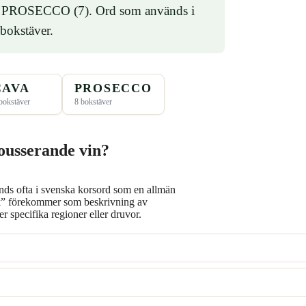
 PROSECCO (7). Ord som används i
 bokstäver.
CAVA
PROSECCO
bokstäver
8 bokstäver
mousserande vin?
ds ofta i svenska korsord som en allmän
ysk” förekommer som beskrivning av
 specifika regioner eller druvor.