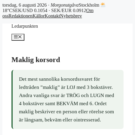
torsdag, 6 augusti 2026 ·
Morgonutgåva
Stockholm
18°C
SEK/USD 0.1054 · SEK/EUR 0.0912
Om
oss
Redaktionen
Källor
Kontakt
Nyhetsbrev
Hoppa
Ledarpunkten
till
innehåll
Meny
Maklig korsord
Det mest sannolika korsordssvaret för
ledtråden ”maklig” är LOJ med 3 bokstäver.
Andra vanliga svar är TRÖG och LUGN med
4 bokstäver samt BEKVÄM med 6. Ordet
maklig beskriver en person eller rörelse som
är långsam, bekväm eller ointresserad.