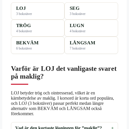
LOJ
SEG
3 bokstäver
3 bokstäver
TRÖG
LUGN
4 bokstäver
4 bokstäver
BEKVÄM
LÅNGSAM
6 bokstäver
7 bokstäver
Varför är LOJ det vanligaste svaret
på maklig?
LOJ betyder trög och ointresserad, vilket är en
kärnbetydelse av maklig. I korsord är korta ord populära,
och LOJ (3 bokstäver) passar perfekt medan längre
alternativ som BEKVÄM och LÅNGSAM också
förekommer.
Vad är den kortaste lösningen för ”maklig”?