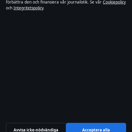
Kändisar & integritet
förbättra den och finansiera vår journalistik. Se vår
Cookiepolicy
och
Integritetspolicy
.
Om Ledarpunkten i korthet
Ledarpunkten är en oberoende svensk digital nyhetssajt med fokus
på film, tv, kultur och nöjesnyheter. Varje artikel har en namngiven
byline, granskas av en redaktör och faktagranskas innan publicering.
Innehållet är endast avsett för allmän information. Allmänna
förfrågningar:
info@ledarpunkten.se
. Rättelser:
corrections@ledarpunkten.se
.
Utgivare:
Hamnen Media Limited, Limassol ·
Ansvarig utgivare:
Viktor Norén, Chefredaktör · Department of Registrar of Companies
HE 428112
© 2026 Ledarpunkten · Hamnen Media Limited ·
Så verifierar vi vår rapportering
·
WorldRSS
Avvisa icke-nödvändiga
Acceptera alla