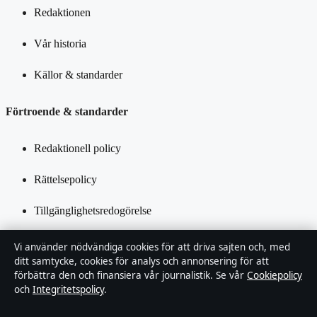
Redaktionen
Vår historia
Källor & standarder
Förtroende & standarder
Redaktionell policy
Rättelsepolicy
Tillgänglighetsredogörelse
Integritetspolicy
Vi använder nödvändiga cookies för att driva sajten och, med
ditt samtycke, cookies för analys och annonsering för att
Kändisar & integritet
förbättra den och finansiera vår journalistik. Se vår
Cookiepolicy
och
Integritetspolicy
.
Om Ledarpunkten i korthet