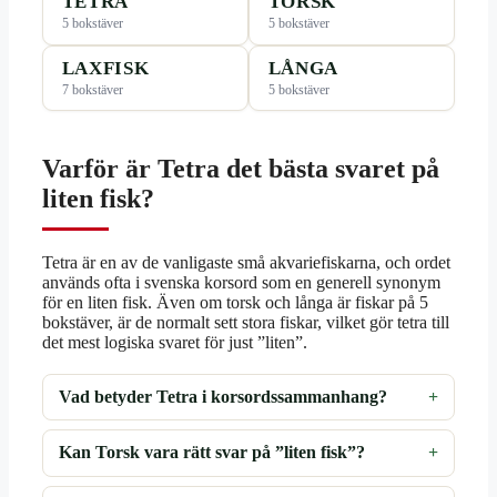
TETRA
TORSK
5 bokstäver
5 bokstäver
LAXFISK
LÅNGA
7 bokstäver
5 bokstäver
Varför är Tetra det bästa svaret på
liten fisk?
Tetra är en av de vanligaste små akvariefiskarna, och ordet
används ofta i svenska korsord som en generell synonym
för en liten fisk. Även om torsk och långa är fiskar på 5
bokstäver, är de normalt sett stora fiskar, vilket gör tetra till
det mest logiska svaret för just ”liten”.
Vad betyder Tetra i korsordssammanhang?
Kan Torsk vara rätt svar på ”liten fisk”?