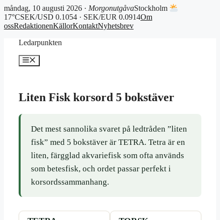
måndag, 10 augusti 2026 ·
Morgonutgåva
Stockholm
17°C
SEK/USD 0.1054 · SEK/EUR 0.0914
Om
oss
Redaktionen
Källor
Kontakt
Nyhetsbrev
Hoppa
Ledarpunkten
till
innehåll
Meny
Liten Fisk korsord 5 bokstäver
Det mest sannolika svaret på ledtråden ”liten
fisk” med 5 bokstäver är TETRA. Tetra är en
liten, färgglad akvariefisk som ofta används
som betesfisk, och ordet passar perfekt i
korsordssammanhang.