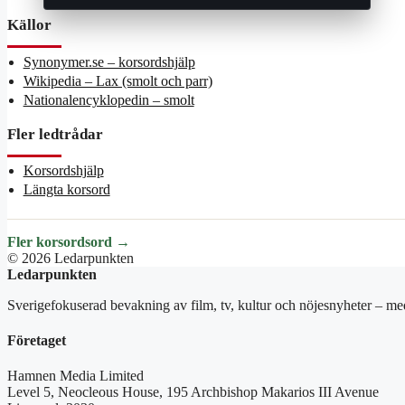
Källor
Synonymer.se – korsordshjälp
Wikipedia – Lax (smolt och parr)
Nationalencyklopedin – smolt
Fler ledtrådar
Korsordshjälp
Längta korsord
Fler korsordsord →
© 2026 Ledarpunkten
Ledarpunkten
Sverigefokuserad bevakning av film, tv, kultur och nöjesnyheter – med
Företaget
Hamnen Media Limited
Level 5, Neocleous House, 195 Archbishop Makarios III Avenue