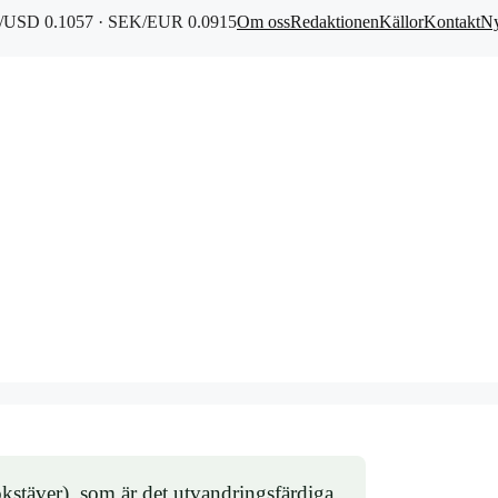
USD 0.1057 · SEK/EUR 0.0915
Om oss
Redaktionen
Källor
Kontakt
Ny
kstäver), som är det utvandringsfärdiga