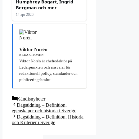
Humphrey Bogart, Ingrid
Bergman och mer
14 apr 2026
Viktor Norén
REDAKTIONEN
Viktor Norén är chefredaktör på
Ledarpunkten och ansvarar för
redaktionell policy, standarder och
publiceringsbeslut.
Kategorier
Kändisnyheter
Dagstidning – Definition,
egenskaper och historia i Sverige
Dagstidning – Definition, Historia
och Kriterier i Sverige