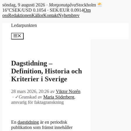
söndag, 9 augusti 2026 ·
Morgonutgåva
Stockholm
16°C
SEK/USD 0.1054 · SEK/EUR 0.0914
Om
oss
Redaktionen
Källor
Kontakt
Nyhetsbrev
Hoppa
Ledarpunkten
till
innehåll
Meny
Dagstidning –
Definition, Historia och
Kriterier i Sverige
28 mars 2026, 20:26
av
Viktor Norén
·
✓
Granskad av
Maria Söderberg
,
ansvarig för faktagranskning
En
dagstidning
är en periodisk
publikation som främst innehåller