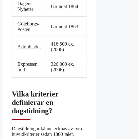
Dagens
Samma
Grundat 1864
Nyheter
källa
Göteborgs-
Samma
Grundat 1863
Posten
källa
416 500 ex.
Samma
Aftonbladet
(2006)
källa
Expressen
326 000 ex.
Samma
m.fl.
(2006)
källa
Vilka kriterier
definierar en
dagstidning?
Dagstidningar kännetecknas av fyra
huvudkriterier sedan 1800-talet.