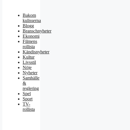
Bakom
kulisserna
Blogg
Branschnyheter
Ekonomi
Filmens
rollista
Kändisnyheter
Kultur
Livsstil
Nöje
Nyheter
Samhälle
&
reglering
Spel
Sport
TV-
rollista