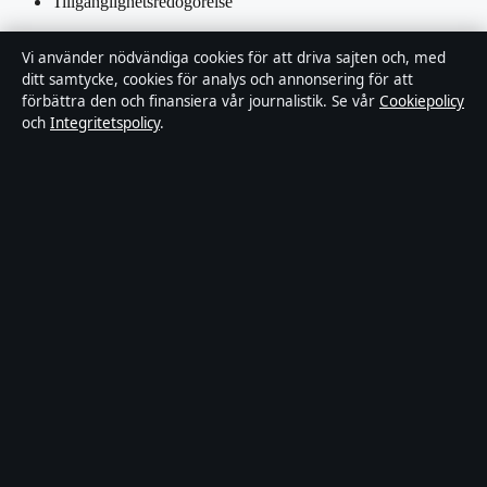
Tillgänglighetsredogörelse
Integritetspolicy
Vi använder nödvändiga cookies för att driva sajten och, med
ditt samtycke, cookies för analys och annonsering för att
Kändisar & integritet
förbättra den och finansiera vår journalistik. Se vår
Cookiepolicy
och
Integritetspolicy
.
Om Ledarpunkten i korthet
Ledarpunkten är en oberoende svensk digital nyhetssajt med fokus
på film, tv, kultur och nöjesnyheter. Varje artikel har en namngiven
byline, granskas av en redaktör och faktagranskas innan publicering.
Innehållet är endast avsett för allmän information. Allmänna
förfrågningar:
info@ledarpunkten.se
. Rättelser:
corrections@ledarpunkten.se
.
Utgivare:
Hamnen Media Limited, Limassol ·
Ansvarig utgivare:
Viktor Norén, Chefredaktör · Department of Registrar of Companies
HE 428112
© 2026 Ledarpunkten · Hamnen Media Limited ·