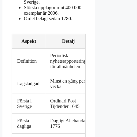
Sverige.
Största upplagor runt 400 000
exemplar år 2006.
Ordet belagt sedan 1780.
Aspekt
Detalj
Källa
Periodisk
Definition
nyhetsrapportering
Wikipedia
för allmänheten
Minst en gång per
Lagstadgad
Kryssakuten
vecka
Första i
Ordinari Post
Wikipedia
Sverige
Tijdender 1645
Första
Dagligt Allehanda
Samma
dagliga
1776
källa