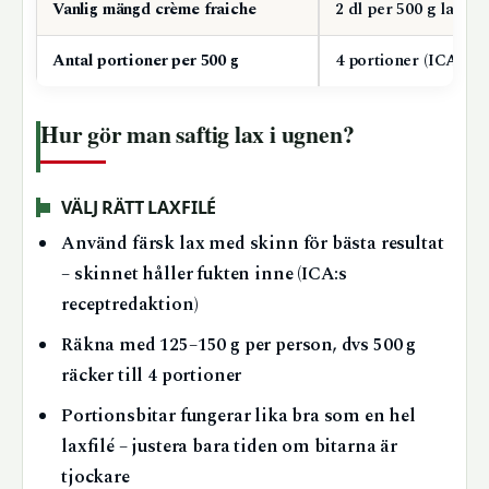
Vanlig mängd crème fraiche
2 dl per 500 g lax (I
Antal portioner per 500 g
4 portioner (ICA,
Li
Hur gör man saftig lax i ugnen?
VÄLJ RÄTT LAXFILÉ
Använd färsk lax med skinn för bästa resultat
– skinnet håller fukten inne (ICA:s
receptredaktion)
Räkna med 125–150 g per person, dvs 500 g
räcker till 4 portioner
Portionsbitar fungerar lika bra som en hel
laxfilé – justera bara tiden om bitarna är
tjockare