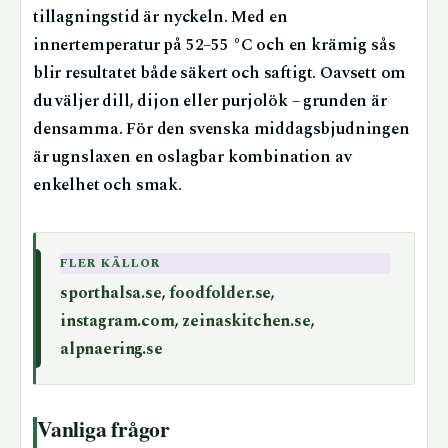
tillagningstid är nyckeln. Med en
innertemperatur på 52–55 °C och en krämig sås
blir resultatet både säkert och saftigt. Oavsett om
du väljer dill, dijon eller purjolök – grunden är
densamma. För den svenska middagsbjudningen
är ugnslaxen en oslagbar kombination av
enkelhet och smak.
FLER KÄLLOR
sporthalsa.se
,
foodfolder.se
,
instagram.com
,
zeinaskitchen.se
,
alpnaering.se
Vanliga frågor