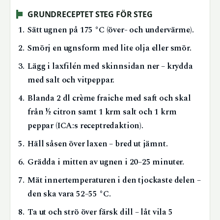
GRUNDRECEPTET STEG FÖR STEG
Sätt ugnen på 175 °C (över- och undervärme).
Smörj en ugnsform med lite olja eller smör.
Lägg i laxfilén med skinnsidan ner – krydda
med salt och vitpeppar.
Blanda 2 dl crème fraiche med saft och skal
från ½ citron samt 1 krm salt och 1 krm
peppar (ICA:s receptredaktion).
Häll såsen över laxen – bred ut jämnt.
Grädda i mitten av ugnen i 20–25 minuter.
Mät innertemperaturen i den tjockaste delen –
den ska vara 52–55 °C.
Ta ut och strö över färsk dill – låt vila 5