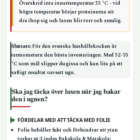
Överskrid inte innertemperatur 55 °C – vid
högre temperatur börjar proteinerna att
dra ihop sig och laxen blir torr och smulig.
Slutsats:
För den svenska hushållskocken är
termometern den bästa investeringen. Med 52–55
°C som mål slipper du gissa och kan lita på ett
saftigt resultat oavsett ugn.
Ska jag täcka över laxen när jag bakar
den i ugnen?
FÖRDELAR MED ATT TÄCKA MED FOLIE
Folie behåller fukt och förhindrar att ytan
torkar ut (Lindas Bakskola & Matskola)