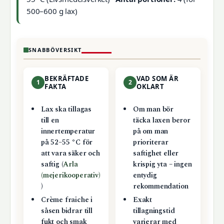
500–600 g lax)
SNABBÖVERSIKT
BEKRÄFTADE
VAD SOM ÄR
1
2
FAKTA
OKLART
Lax ska tillagas
Om man bör
till en
täcka laxen beror
innertemperatur
på om man
på 52–55 °C för
prioriterar
att vara säker och
saftighet eller
saftig (
Arla
krispig yta – ingen
(mejerikooperativ)
entydig
)
rekommendation
Crème fraiche i
Exakt
såsen bidrar till
tillagningstid
fukt och smak
varierar med