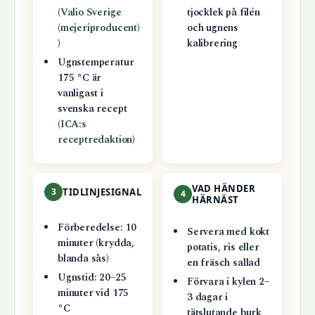
(
Valio Sverige
tjocklek på filén
(mejeriproducent)
och ugnens
)
kalibrering
Ugnstemperatur
175 °C är
vanligast i
svenska recept
(
ICA:s
receptredaktion
)
VAD HÄNDER
3
TIDLINJESIGNAL
4
HÄRNÄST
Förberedelse: 10
Servera med kokt
minuter (krydda,
potatis, ris eller
blanda sås)
en fräsch sallad
Ugnstid: 20–25
Förvara i kylen 2–
minuter vid 175
3 dagar i
°C
tätslutande burk