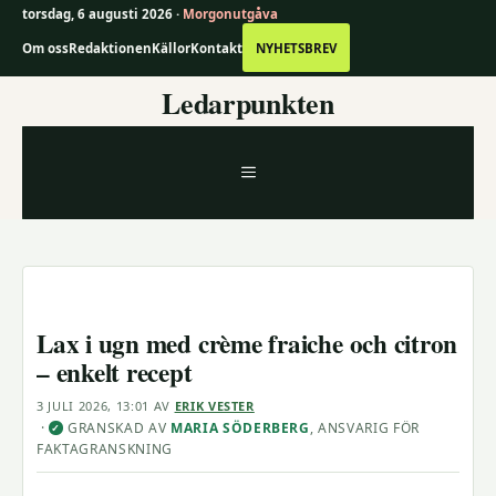
torsdag, 6 augusti 2026 ·
Morgonutgåva
Om oss
Redaktionen
Källor
Kontakt
NYHETSBREV
Hoppa
Ledarpunkten
till
innehåll
MENY
Lax i ugn med crème fraiche och citron
– enkelt recept
3 JULI 2026, 13:01
AV
ERIK VESTER
·
GRANSKAD AV
MARIA SÖDERBERG
, ANSVARIG FÖR
✓
FAKTAGRANSKNING