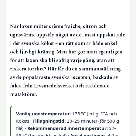
När laxen möter crème fraiche, citron och
ugnsvärme uppstår något av det mest uppskattade
i det svenska köket – en rätt som är både enkel
och ljuvligt krämig. Men hur gör man egentligen
för att laxen ska bli saftig varje gång, utan att
riskera torrhet? Här får du en sammanställning
av de populäraste svenska recepten, backade av
fakta från Livsmedelsverket och etablerade
mataktörer.
Vanlig ugnstemperatur:
175 °C (enligt ICA och
Koket) ·
Tillagningstid:
20–25 minuter (för 500 g
filé) ·
Rekommenderad innertemperatur:
52–
55 °C (Livsmedelsverket) ·
Antal portioner:
4 (för