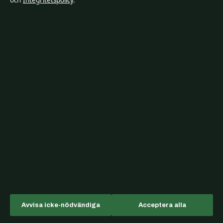
och
Integritetspolicy
.
TV-rollista
FÖRETAGET
Ledarpunkten
Hamnen Media Limited
Sverigefokuserad bevakning av
Level 5, Neocleous House, 195
film, tv, kultur och nöjesnyheter –
Archbishop Makarios III Avenue
med tydliga bylines,
Limassol, 3030
källgranskning och redaktionell
+357 25 871 240
transparens.
Department of Registrar of
Companies: HE 428112
Avvisa icke-nödvändiga
Acceptera alla
KONTAKTA OSS
OM OSS