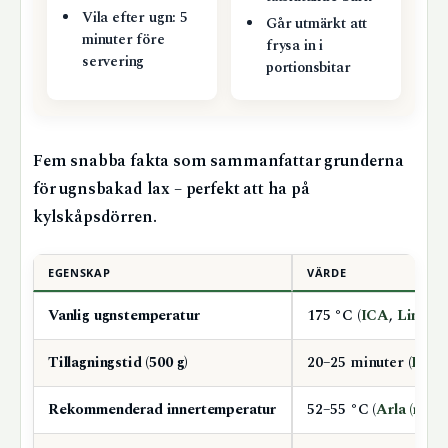
Vila efter ugn: 5
Går utmärkt att
minuter före
frysa in i
servering
portionsbitar
Fem snabba fakta som sammanfattar grunderna
för ugnsbakad lax – perfekt att ha på
kylskåpsdörren.
EGENSKAP
VÄRDE
Vanlig ugnstemperatur
175 °C (
ICA
,
Lindas
Tillagningstid (500 g)
20–25 minuter (
Lind
Rekommenderad innertemperatur
52–55 °C (
Arla (meje