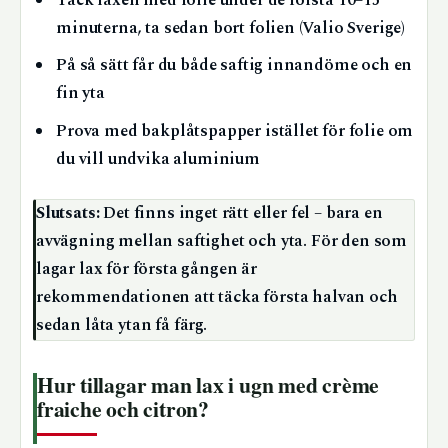
Täck laxen med folie under de första 10–15
minuterna, ta sedan bort folien (Valio Sverige)
På så sätt får du både saftig innandöme och en
fin yta
Prova med bakplåtspapper istället för folie om
du vill undvika aluminium
Slutsats:
Det finns inget rätt eller fel – bara en
avvägning mellan saftighet och yta. För den som
lagar lax för första gången är
rekommendationen att täcka första halvan och
sedan låta ytan få färg.
Hur tillagar man lax i ugn med crème
fraiche och citron?