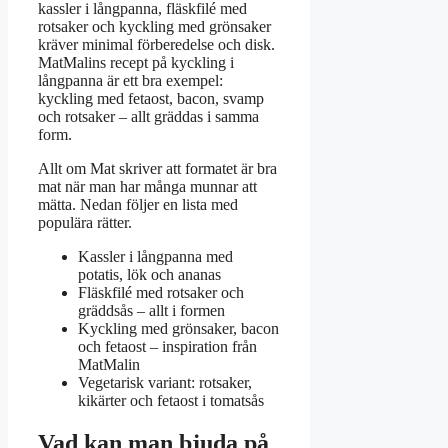
kassler i långpanna, fläskfilé med
rotsaker och kyckling med grönsaker
kräver minimal förberedelse och disk.
MatMalins recept på kyckling i
långpanna är ett bra exempel:
kyckling med fetaost, bacon, svamp
och rotsaker – allt gräddas i samma
form.
Allt om Mat skriver att formatet är bra
mat när man har många munnar att
mätta. Nedan följer en lista med
populära rätter.
Kassler i långpanna med
potatis, lök och ananas
Fläskfilé med rotsaker och
gräddsås – allt i formen
Kyckling med grönsaker, bacon
och fetaost – inspiration från
MatMalin
Vegetarisk variant: rotsaker,
kikärter och fetaost i tomatsås
Vad kan man bjuda på