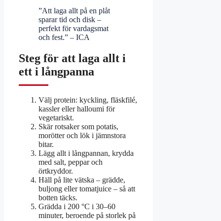
”Att laga allt på en plåt
sparar tid och disk –
perfekt för vardagsmat
och fest.” – ICA
Steg för att laga allt i
ett i långpanna
Välj protein: kyckling, fläskfilé,
kassler eller halloumi för
vegetariskt.
Skär rotsaker som potatis,
morötter och lök i jämnstora
bitar.
Lägg allt i långpannan, krydda
med salt, peppar och
örtkryddor.
Häll på lite vätska – grädde,
buljong eller tomatjuice – så att
botten täcks.
Grädda i 200 °C i 30–60
minuter, beroende på storlek på