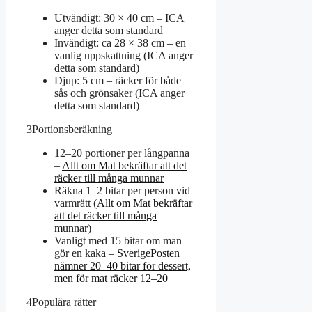
Utvändigt: 30 × 40 cm – ICA
anger detta som standard
Invändigt: ca 28 × 38 cm – en
vanlig uppskattning (ICA anger
detta som standard)
Djup: 5 cm – räcker för både
sås och grönsaker (ICA anger
detta som standard)
3
Portionsberäkning
12–20 portioner per långpanna
–
Allt om Mat bekräftar att det
räcker till många munnar
Räkna 1–2 bitar per person vid
varmrätt (
Allt om Mat bekräftar
att det räcker till många
munnar
)
Vanligt med 15 bitar om man
gör en kaka –
SverigePosten
nämner 20–40 bitar för dessert,
men för mat räcker 12–20
4
Populära rätter