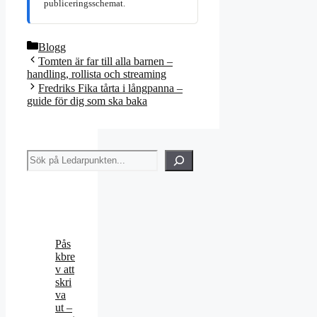
publiceringsschemat.
Kategorier
Blogg
Tomten är far till alla barnen –
handling, rollista och streaming
Fredriks Fika tårta i långpanna –
guide för dig som ska baka
Sök
Pås
kbre
v att
skri
va
ut –