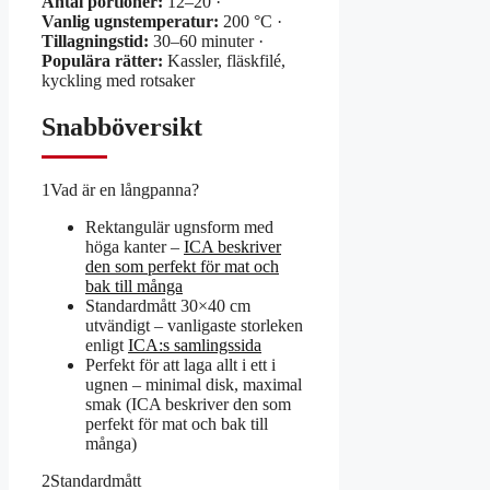
Antal portioner:
12–20 ·
Vanlig ugnstemperatur:
200 °C ·
Tillagningstid:
30–60 minuter ·
Populära rätter:
Kassler, fläskfilé,
kyckling med rotsaker
Snabböversikt
1
Vad är en långpanna?
Rektangulär ugnsform med
höga kanter –
ICA beskriver
den som perfekt för mat och
bak till många
Standardmått 30×40 cm
utvändigt – vanligaste storleken
enligt
ICA:s samlingssida
Perfekt för att laga allt i ett i
ugnen – minimal disk, maximal
smak (ICA beskriver den som
perfekt för mat och bak till
många)
2
Standardmått