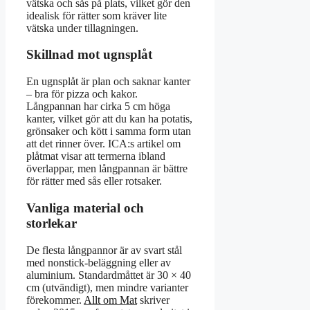
vätska och sås på plats, vilket gör den
idealisk för rätter som kräver lite
vätska under tillagningen.
Skillnad mot ugnsplåt
En ugnsplåt är plan och saknar kanter
– bra för pizza och kakor.
Långpannan har cirka 5 cm höga
kanter, vilket gör att du kan ha potatis,
grönsaker och kött i samma form utan
att det rinner över. ICA:s artikel om
plåtmat visar att termerna ibland
överlappar, men långpannan är bättre
för rätter med sås eller rotsaker.
Vanliga material och
storlekar
De flesta långpannor är av svart stål
med nonstick-beläggning eller av
aluminium. Standardmåttet är 30 × 40
cm (utvändigt), men mindre varianter
förekommer.
Allt om Mat
skriver