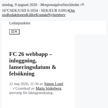
söndag, 9 augusti 2026 ·
Morgonutgåva
Stockholm ⛅
16°C
SEK/USD 0.1054 · SEK/EUR 0.0914
Om
oss
Redaktionen
Källor
Kontakt
Nyhetsbrev
Hoppa
Ledarpunkten
till
innehåll
Meny
FC 26 webbapp –
inloggning,
lanseringsdatum &
felsökning
22 maj 2026, 11:34
av
Simon Lund
·
✓
Granskad av
Maria Söderberg
,
ansvarig för faktagranskning