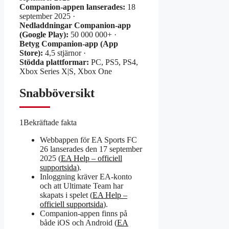
Companion-appen lanserades:
18
september 2025 ·
Nedladdningar Companion-app
(Google Play):
50 000 000+ ·
Betyg Companion-app (App
Store):
4,5 stjärnor ·
Stödda plattformar:
PC, PS5, PS4,
Xbox Series X|S, Xbox One
Snabböversikt
1
Bekräftade fakta
Webbappen för EA Sports FC
26 lanserades den 17 september
2025 (
EA Help – officiell
supportsida
).
Inloggning kräver EA-konto
och att Ultimate Team har
skapats i spelet (
EA Help –
officiell supportsida
).
Companion-appen finns på
både iOS och Android (
EA