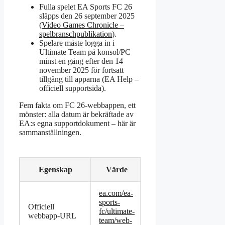
Fulla spelet EA Sports FC 26
släpps den 26 september 2025
(
Video Games Chronicle –
spelbranschpublikation
).
Spelare måste logga in i
Ultimate Team på konsol/PC
minst en gång efter den 14
november 2025 för fortsatt
tillgång till apparna (EA Help –
officiell supportsida).
Fem fakta om FC 26-webbappen, ett
mönster: alla datum är bekräftade av
EA:s egna supportdokument – här är
sammanställningen.
Egenskap
Värde
ea.com/ea-
sports-
Officiell
fc/ultimate-
webbapp-URL
team/web-