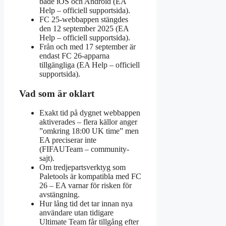
både iOS och Android (EA
Help – officiell supportsida).
FC 25-webbappen stängdes
den 12 september 2025 (EA
Help – officiell supportsida).
Från och med 17 september är
endast FC 26-apparna
tillgängliga (EA Help – officiell
supportsida).
Vad som är oklart
Exakt tid på dygnet webbappen
aktiverades – flera källor anger
”omkring 18:00 UK time” men
EA preciserar inte
(FIFAUTeam – community-
sajt).
Om tredjepartsverktyg som
Paletools är kompatibla med FC
26 – EA varnar för risken för
avstängning.
Hur lång tid det tar innan nya
användare utan tidigare
Ultimate Team får tillgång efter