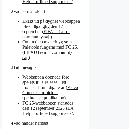
Help – officiell supportsida
).
2
Vad som är oklart
Exakt tid på dygnet webbappen
blev tillgänglig den 17
september (
FIFAUTeam –
community-sajt
).
Om tredjepartsverktyg som
Paletools fungerar med FC 26.
(
FIFAUTeam – community-
sajt
)
3
Tidlinjesignal
Webbappen öppnade före
spelets fulla release – ett
mönster från tidigare år (
Video
Games Chronicle –
spelbranschpublikation
).
FC 25-webbappen stängdes
den 12 september 2025 (EA
Help – officiell supportsida).
4
Vad händer härnäst