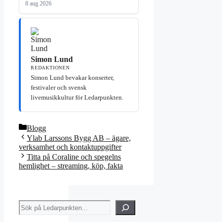
8 aug 2026
Simon Lund
REDAKTIONEN
Simon Lund bevakar konserter,
festivaler och svensk
livemusikkultur för Ledarpunkten.
Kategorier
Blogg
Ylab Larssons Bygg AB – ägare,
verksamhet och kontaktuppgifter
Titta på Coraline och spegelns
hemlighet – streaming, köp, fakta
Sök