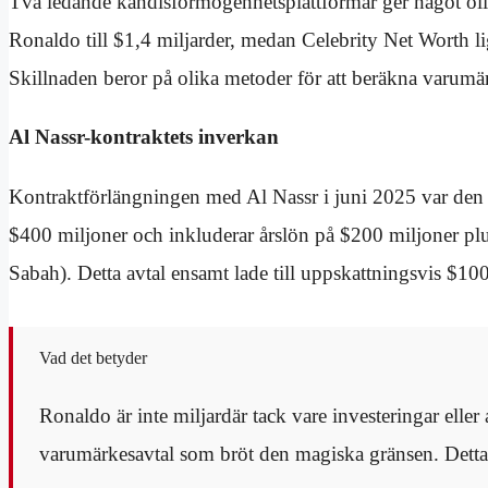
Två ledande kändisförmögenhetsplattformar ger något olik
Ronaldo till $1,4 miljarder, medan Celebrity Net Worth li
Skillnaden beror på olika metoder för att beräkna varumä
Al Nassr-kontraktets inverkan
Kontraktförlängningen med Al Nassr i juni 2025 var den ut
$400 miljoner och inkluderar årslön på $200 miljoner plu
Sabah). Detta avtal ensamt lade till uppskattningsvis $10
Vad det betyder
Ronaldo är inte miljardär tack vare investeringar eller
varumärkesavtal som bröt den magiska gränsen. Detta gö