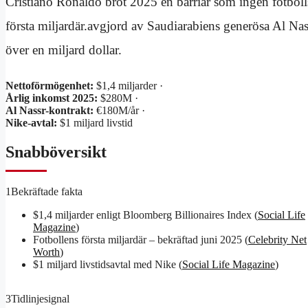
Cristiano Ronaldo bröt 2025 en barriär som ingen fotboll
första miljardär.avgjord av Saudiarabiens generösa Al Nas
över en miljard dollar.
Nettoförmögenhet:
$1,4 miljarder ·
Årlig inkomst 2025:
$280M ·
Al Nassr-kontrakt:
€180M/år ·
Nike-avtal:
$1 miljard livstid
Snabböversikt
1
Bekräftade fakta
$1,4 miljarder enligt Bloomberg Billionaires Index (
Social Life
Magazine
)
Fotbollens första miljardär – bekräftad juni 2025 (
Celebrity Net
Worth
)
$1 miljard livstidsavtal med Nike (
Social Life Magazine
)
3
Tidlinjesignal