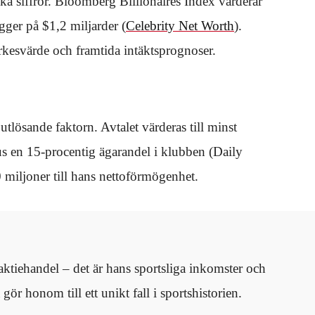
a siffror. Bloomberg Billionaires Index värderar
gger på $1,2 miljarder (
Celebrity Net Worth
).
rkesvärde och framtida intäktsprognoser.
lösande faktorn. Avtalet värderas till minst
s en 15-procentig ägarandel i klubben (Daily
0 miljoner till hans nettoförmögenhet.
 aktiehandel – det är hans sportsliga inkomster och
r honom till ett unikt fall i sportshistorien.