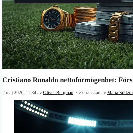
Cristiano Ronaldo nettoförmögenhet: Först
2 maj 2026, 11:34
av
Oliver Bergman
·
✓
Granskad av
Maria Söderb