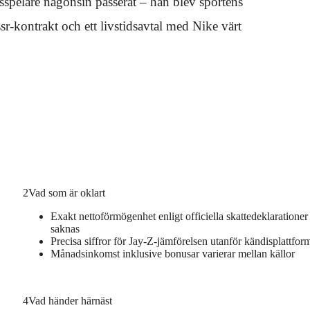
sspelare någonsin passerat – han blev sportens
sr-kontrakt och ett livstidsavtal med Nike värt
2
Vad som är oklart
Exakt nettoförmögenhet enligt officiella skattedeklarationer
saknas
Precisa siffror för Jay-Z-jämförelsen utanför kändisplattfor
Månadsinkomst inklusive bonusar varierar mellan källor
4
Vad händer härnäst