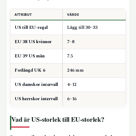
ATTRIBUT
VÄRDE
US till EU-regel
Lägg till 30–33
EU 38 US kvinnor
7–8
EU 39 US män
7.5
Fotlängd UK 6
246 mm
US damskor intervall
4–12
US herrskor intervall
6–16
Vad är US-storlek till EU-storlek?