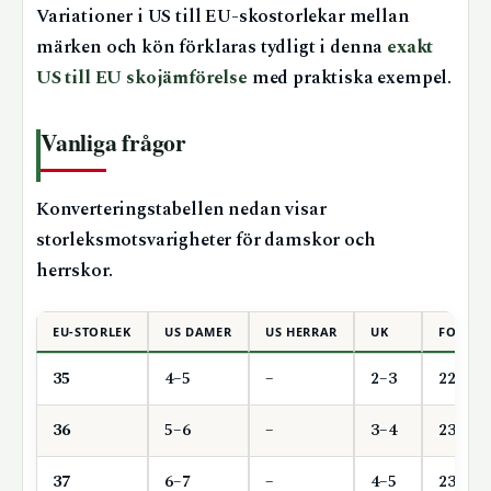
Variationer i US till EU-skostorlekar mellan
märken och kön förklaras tydligt i denna
exakt
US till EU skojämförelse
med praktiska exempel.
Vanliga frågor
Konverteringstabellen nedan visar
storleksmotsvarigheter för damskor och
herrskor.
EU-STORLEK
US DAMER
US HERRAR
UK
FOTLÄN
35
4–5
–
2–3
225
36
5–6
–
3–4
230
37
6–7
–
4–5
235