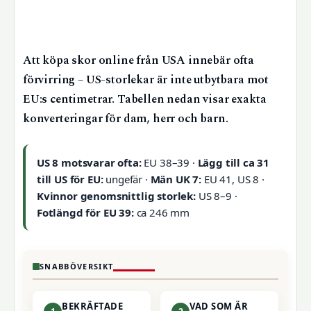
Att köpa skor online från USA innebär ofta
förvirring – US-storlekar är inte utbytbara mot
EU:s centimetrar. Tabellen nedan visar exakta
konverteringar för dam, herr och barn.
US 8 motsvarar ofta:
EU 38–39 ·
Lägg till ca 31
till US för EU:
ungefär ·
Män UK 7:
EU 41, US 8 ·
Kvinnor genomsnittlig storlek:
US 8–9 ·
Fotlängd för EU 39:
ca 246 mm
SNABBÖVERSIKT
BEKRÄFTADE
VAD SOM ÄR