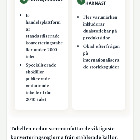
4
HÄRNÄST
E-
Fler varumärken
handelsplattform
inkluderar
ar
dualstorlekar på
standardiserade
produktsidor
konverteringstabe
Ökad efterfrågan
ller under 2000-
på
talet
internationalisera
Specialiserade
de storleksguider
skokällor
publicerade
omfattande
tabeller från
2010-talet
Tabellen nedan sammanfattar de viktigaste
konverteringsreglerna från etablerade källor.