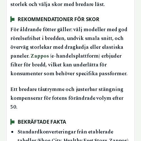
storlek och välja skor med bredare läst.
REKOMMENDATIONER FÖR SKOR
För åldrande fötter gäller: välj modeller med god
rörelsefrihet i bredden, undvik smala snitt, och
överväg storlekar med dragkedja eller elastiska
paneler.
Zappos
(e-handelsplattform) erbjuder
filter för bredd, vilket kan underlätta för
konsumenter som behöver specifika passformer.
Ett bredare tåutrymme och justerbar stängning
kompenserar för fotens förändrade volym efter
50.
BEKRÄFTADE FAKTA
Standardkonverteringar från etablerade
tabeller (Shoe City, Healthy Feet Store, Zappos)