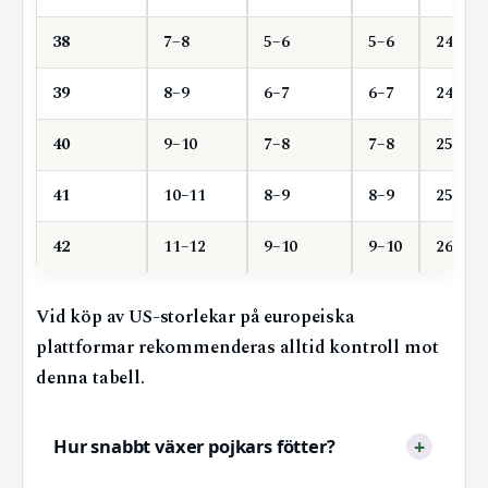
38
7–8
5–6
5–6
240
39
8–9
6–7
6–7
246
40
9–10
7–8
7–8
250
41
10–11
8–9
8–9
255
42
11–12
9–10
9–10
260
Vid köp av US-storlekar på europeiska
plattformar rekommenderas alltid kontroll mot
denna tabell.
Hur snabbt växer pojkars fötter?