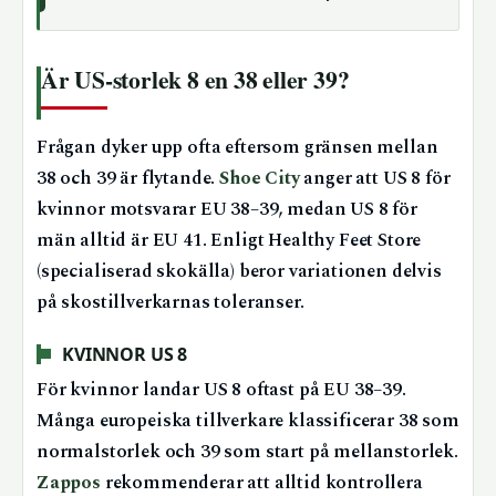
Är US-storlek 8 en 38 eller 39?
Frågan dyker upp ofta eftersom gränsen mellan
38 och 39 är flytande.
Shoe City
anger att US 8 för
kvinnor motsvarar EU 38–39, medan US 8 för
män alltid är EU 41. Enligt Healthy Feet Store
(specialiserad skokälla) beror variationen delvis
på skostillverkarnas toleranser.
KVINNOR US 8
För kvinnor landar US 8 oftast på EU 38–39.
Många europeiska tillverkare klassificerar 38 som
normalstorlek och 39 som start på mellanstorlek.
Zappos
rekommenderar att alltid kontrollera