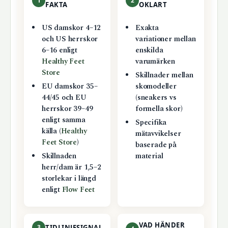
1
2
FAKTA
OKLART
US damskor 4–12
Exakta
och US herrskor
variationer mellan
6–16 enligt
enskilda
Healthy Feet
varumärken
Store
Skillnader mellan
EU damskor 35–
skomodeller
44/45 och EU
(sneakers vs
herrskor 39–49
formella skor)
enligt samma
Specifika
källa (
Healthy
mätavvikelser
Feet Store
)
baserade på
Skillnaden
material
herr/dam är 1,5–2
storlekar i längd
enligt
Flow Feet
VAD HÄNDER
3
TIDLINJESIGNAL