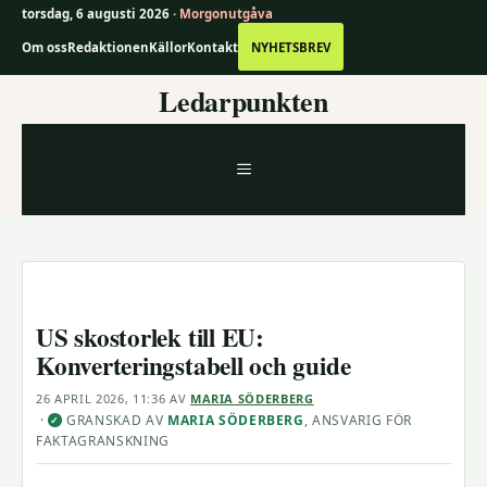
torsdag, 6 augusti 2026 ·
Morgonutgåva
Om oss
Redaktionen
Källor
Kontakt
NYHETSBREV
Hoppa
Ledarpunkten
till
innehåll
MENY
US skostorlek till EU:
Konverteringstabell och guide
26 APRIL 2026, 11:36
AV
MARIA SÖDERBERG
·
GRANSKAD AV
MARIA SÖDERBERG
, ANSVARIG FÖR
✓
FAKTAGRANSKNING