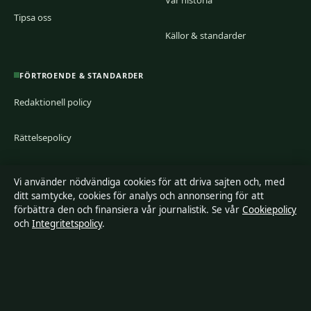
Vår historia
Tipsa oss
Källor & standarder
FÖRTROENDE & STANDARDER
Redaktionell policy
Rättelsepolicy
Tillgänglighetsredogörelse
Vi använder nödvändiga cookies för att driva sajten och, med
ditt samtycke, cookies för analys och annonsering för att
Integritetspolicy
förbättra den och finansiera vår journalistik. Se vår
Cookiepolicy
och
Integritetspolicy
.
Kändisar & integritet
Om Ledarpunkten i korthet