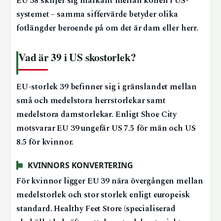
EU 38 skiljer sig markant mellan könen i US-
systemet – samma siffervärde betyder olika
fotlängder beroende på om det är dam eller herr.
Vad är 39 i US skostorlek?
EU-storlek 39 befinner sig i gränslandet mellan
små och medelstora herrstorlekar samt
medelstora damstorlekar. Enligt Shoe City
motsvarar EU 39 ungefär US 7.5 för män och US
8.5 för kvinnor.
KVINNORS KONVERTERING
För kvinnor ligger EU 39 nära övergången mellan
medelstorlek och stor storlek enligt europeisk
standard. Healthy Feet Store (specialiserad