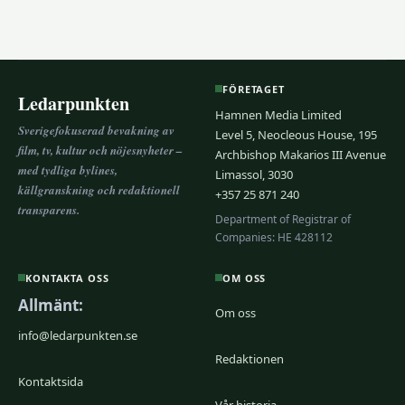
FÖRETAGET
Ledarpunkten
Hamnen Media Limited
Sverigefokuserad bevakning av
Level 5, Neocleous House, 195
film, tv, kultur och nöjesnyheter –
Archbishop Makarios III Avenue
med tydliga bylines,
Limassol, 3030
källgranskning och redaktionell
+357 25 871 240
transparens.
Department of Registrar of
Companies: HE 428112
KONTAKTA OSS
OM OSS
Allmänt:
Om oss
info@ledarpunkten.se
Redaktionen
Kontaktsida