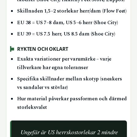
Skillnaden 1,5–2 storlekar herr/dam (Flow Feet)
EU 38 = US 7–8 dam, US 5–6 herr (Shoe City)
EU 39 = US 7.5 herr, US 8.5 dam (Shoe City)
RYKTEN OCH OKLART
Exakta variationer per varumärke – varje
tillverkare har egna toleranser
Specifika skillnader mellan skotyp (sneakers
vs sandaler vs stövlar)
Hur material påverkar passformen och därmed
storleksvalet
Ungefär är US herrskostorlekar 2 mindre