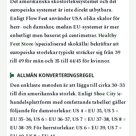
Det amerikanska skostorlekssystemet och det
europeiska systemet är inte direkt utbytbara.
Enligt Flow Feet använder USA olika skalor för
herr- och damskor, medan EU-systemet är mer
enhetligt men baserat på centimetrar.
Healthy
Feet Store
(specialiserad skokälla) bekräftar att
europeiska storlekar typiskt sträcker sig från 39
till 49 för män och 35 till 44/45 för kvinnor.
ALLMÄN KONVERTERINGSREGEL
Den enklaste metoden är att lägga till cirka 30–33
till din amerikanska storlek. Enligt
Shoe City
(e-
handelsplattform med omfattande tabeller) gäller
följande för damstorlekar: US 4 = EU 35, US 5 =
EU 35-36, US 6 = EU 36-37, US 7 = EU 37-38, US 8 =
EU 38-39. För herrstorlekar: US 6 = EU 39, US 7 =