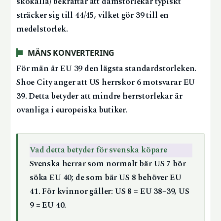
skokälla) bekräftar att damstorlekar typiskt
sträcker sig till 44/45, vilket gör 39 till en
medelstorlek.
MÄNS KONVERTERING
För män är EU 39 den lägsta standardstorleken.
Shoe City anger att US herrskor 6 motsvarar EU
39. Detta betyder att mindre herrstorlekar är
ovanliga i europeiska butiker.
Vad detta betyder för svenska köpare
Svenska herrar som normalt bär US 7 bör
söka EU 40; de som bär US 8 behöver EU
41. För kvinnor gäller: US 8 = EU 38–39, US
9 = EU 40.