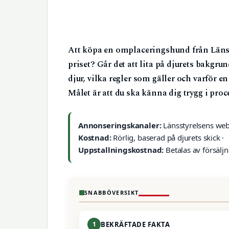
Att köpa en omplaceringshund från Länsst
priset? Går det att lita på djurets bakg
djur, vilka regler som gäller och varför e
Målet är att du ska känna dig trygg i proc
Annonseringskanaler:
Länsstyrelsens web
Kostnad:
Rörlig, baserad på djurets skick ·
Uppstallningskostnad:
Betalas av försälj
SNABBÖVERSIKT
1
BEKRÄFTADE FAKTA