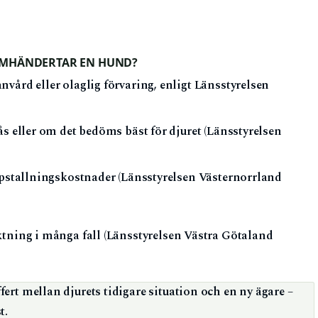
OMHÄNDERTAR EN HUND?
vård eller olaglig förvaring, enligt Länsstyrelsen
ås eller om det bedöms bäst för djuret (Länsstyrelsen
uppstallningskostnader (Länsstyrelsen Västernorrland
iktning i många fall (Länsstyrelsen Västra Götaland
ert mellan djurets tidigare situation och en ny ägare –
t.