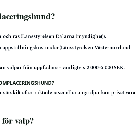
laceringshund?
sa och ras (Länsstyrelsen Dalarna (myndighet)).
cka uppstallningskostnader (Länsstyrelsen Västernorrland
än valpar från uppfödare – vanligtvis 2 000–5 000 SEK.
N OMPLACERINGSHUND?
 särskilt eftertraktade raser eller unga djur kan priset vara
 för valp?