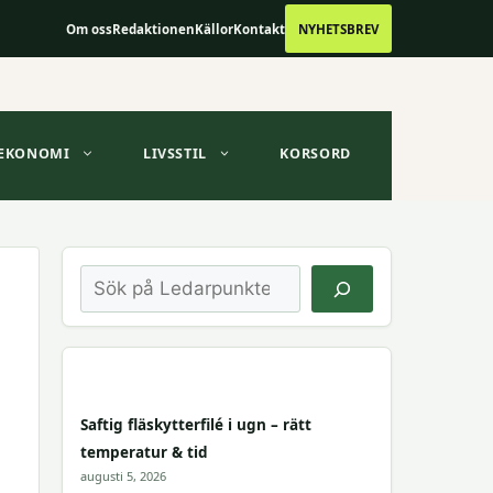
Om oss
Redaktionen
Källor
Kontakt
NYHETSBREV
EKONOMI
LIVSSTIL
KORSORD
Sök
Saftig fläskytterfilé i ugn – rätt
temperatur & tid
augusti 5, 2026