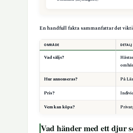
En handfull fakta sammanfattar det vikt
OMRÅDE
DETALJ
Vad säljs?
Hästar
omhän
Hur annonseras?
På Lä
Pris?
Indivi
Vem kan köpa?
Priva
Vad händer med ett djur 