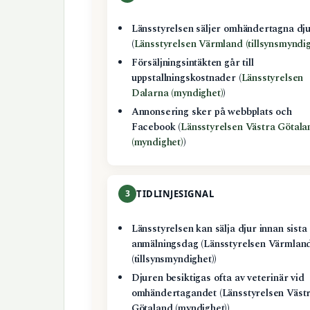
Länsstyrelsen säljer omhändertagna dj
(
Länsstyrelsen Värmland (tillsynsmyndig
Försäljningsintäkten går till
uppstallningskostnader (
Länsstyrelsen
Dalarna (myndighet)
)
Annonsering sker på webbplats och
Facebook (
Länsstyrelsen Västra Götala
(myndighet)
)
3
TIDLINJESIGNAL
Länsstyrelsen kan sälja djur innan sista
anmälningsdag (Länsstyrelsen Värmlan
(tillsynsmyndighet))
Djuren besiktigas ofta av veterinär vid
omhändertagandet (Länsstyrelsen Väst
Götaland (myndighet))