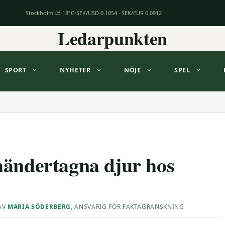
Stockholm ⛅ 18°C
SEK/USD 0.1054 · SEK/EUR 0.0912
Ledarpunkten
SPORT
NYHETER
NÖJE
SPEL
händertagna djur hos
AV
MARIA SÖDERBERG
, ANSVARIG FÖR FAKTAGRANSKNING