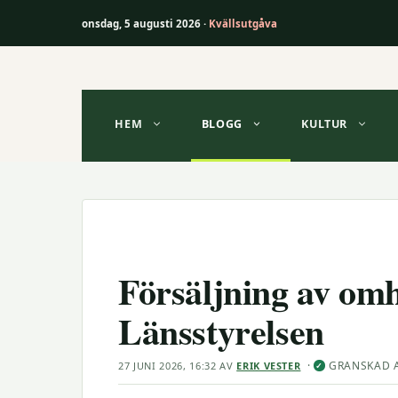
onsdag, 5 augusti 2026 ·
Kvällsutgåva
Hoppa
till
innehåll
HEM
BLOGG
KULTUR
Försäljning av om
Länsstyrelsen
·
GRANSKAD 
27 JUNI 2026, 16:32
AV
ERIK VESTER
✓