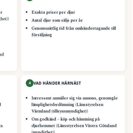
ur
Exakta priser per djur
het)
)
Antal djur som säljs per år
Genomsnittlig tid från omhändertagande till
försäljning
nd
4
VAD HÄNDER HÄRNÄST
Intressent anmäler sig via annons, genomgår
d
lämplighetsbedömning (Länsstyrelsen
Värmland (tillsynsmyndighet))
Om godkänd – köp och hämtning på
ra
djurhemmet (Länsstyrelsen Västra Götaland
(myndighet))