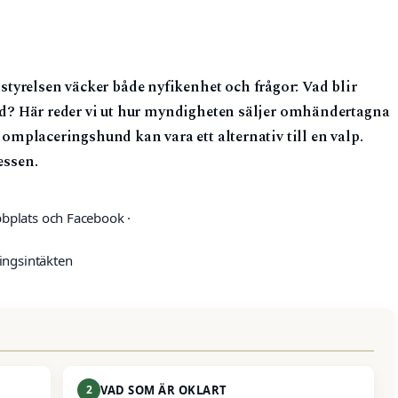
yrelsen väcker både nyfikenhet och frågor: Vad blir
rund? Här reder vi ut hur myndigheten säljer omhändertagna
n omplaceringshund kan vara ett alternativ till en valp.
essen.
bplats och Facebook ·
ningsintäkten
2
VAD SOM ÄR OKLART