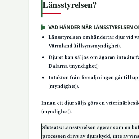
Länsstyrelsen?
VAD HÄNDER NÄR LÄNSSTYRELSEN 
Länsstyrelsen omhändertar djur vid van
Värmland (tillsynsmyndighet).
Djuret kan säljas om ägaren inte återf
Dalarna (myndighet)).
Intäkten från försäljningen går till 
(myndighet)).
Innan ett djur säljs görs en veterinärbes
(myndighet)).
Slutsats:
Länsstyrelsen agerar som en buff
processen drivs av djurskydd, inte av vins