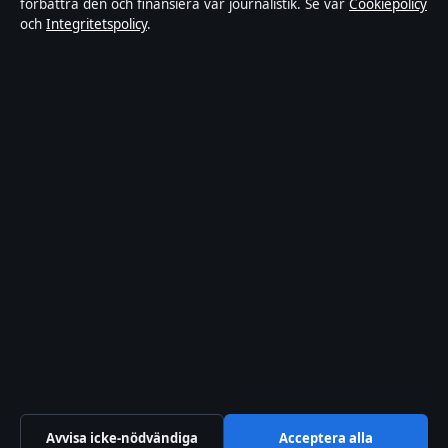
Kändisar & integritet
förbättra den och finansiera vår journalistik. Se vår
Cookiepolicy
och
Integritetspolicy
.
Om Ledarpunkten i korthet
Ledarpunkten är en oberoende svensk digital nyhetssajt med fokus
på film, tv, kultur och nöjesnyheter. Varje artikel har en namngiven
byline, granskas av en redaktör och faktagranskas innan publicering.
Innehållet är endast avsett för allmän information. Allmänna
förfrågningar:
info@ledarpunkten.se
. Rättelser:
corrections@ledarpunkten.se
.
Utgivare:
Hamnen Media Limited, Limassol ·
Ansvarig utgivare:
Viktor Norén, Chefredaktör · Department of Registrar of Companies
HE 428112
© 2026 Ledarpunkten · Hamnen Media Limited ·
Så verifierar vi vår rapportering
·
WorldRSS
Avvisa icke-nödvändiga
Acceptera alla
↑