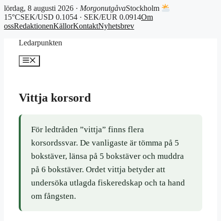
lördag, 8 augusti 2026 ·
Morgonutgåva
Stockholm
15°C
SEK/USD 0.1054 · SEK/EUR 0.0914
Om
oss
Redaktionen
Källor
Kontakt
Nyhetsbrev
Hoppa
Ledarpunkten
till
innehåll
Meny
Vittja korsord
För ledtråden ”vittja” finns flera
korsordssvar. De vanligaste är tömma på 5
bokstäver, länsa på 5 bokstäver och muddra
på 6 bokstäver. Ordet vittja betyder att
undersöka utlagda fiskeredskap och ta hand
om fångsten.