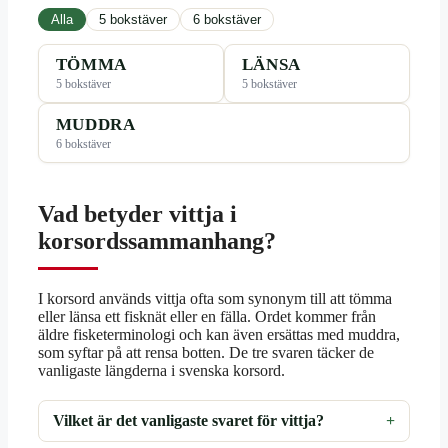
Alla
5 bokstäver
6 bokstäver
TÖMMA
LÄNSA
5 bokstäver
5 bokstäver
MUDDRA
6 bokstäver
Vad betyder vittja i
korsordssammanhang?
I korsord används vittja ofta som synonym till att tömma
eller länsa ett fisknät eller en fälla. Ordet kommer från
äldre fisketerminologi och kan även ersättas med muddra,
som syftar på att rensa botten. De tre svaren täcker de
vanligaste längderna i svenska korsord.
Vilket är det vanligaste svaret för vittja?