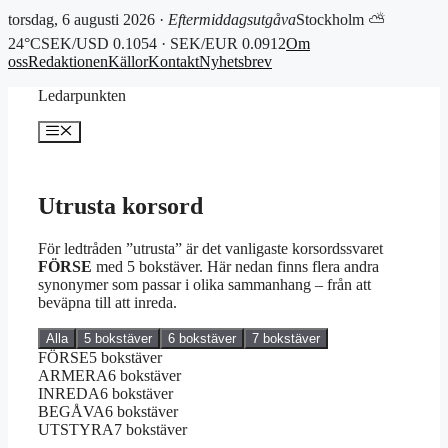
torsdag, 6 augusti 2026 ·
Eftermiddagsutgåva
Stockholm ⛅
24°C
SEK/USD 0.1054 · SEK/EUR 0.0912
Om
oss
Redaktionen
Källor
Kontakt
Nyhetsbrev
Hoppa
Ledarpunkten
till
innehåll
Meny
Utrusta korsord
För ledtråden ”utrusta” är det vanligaste korsordssvaret
FÖRSE
med 5 bokstäver. Här nedan finns flera andra
synonymer som passar i olika sammanhang – från att
beväpna till att inreda.
Alla
5 bokstäver
6 bokstäver
7 bokstäver
FÖRSE
5 bokstäver
ARMERA
6 bokstäver
INREDA
6 bokstäver
BEGÅVA
6 bokstäver
UTSTYRA
7 bokstäver