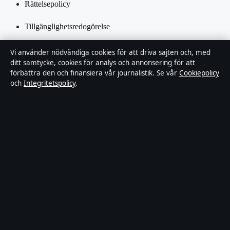
Rättelsepolicy
Tillgänglighetsredogörelse
Integritetspolicy
Vi använder nödvändiga cookies för att driva sajten och, med
ditt samtycke, cookies för analys och annonsering för att
Kändisar & integritet
förbättra den och finansiera vår journalistik. Se vår
Cookiepolicy
och
Integritetspolicy
.
Om Ledarpunkten i korthet
Ledarpunkten är en oberoende svensk digital nyhetssajt med fokus
på film, tv, kultur och nöjesnyheter. Varje artikel har en namngiven
byline, granskas av en redaktör och faktagranskas innan publicering.
Innehållet är endast avsett för allmän information. Allmänna
förfrågningar:
info@ledarpunkten.se
. Rättelser:
corrections@ledarpunkten.se
.
Utgivare:
Hamnen Media Limited, Limassol ·
Ansvarig utgivare:
Viktor Norén, Chefredaktör · Department of Registrar of Companies