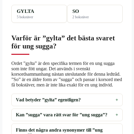
GYLTA
SO
5 bokstäver
2 bokstäver
Varför är ”gylta” det bästa svaret
för ung sugga?
Ordet ”gylta” är den specifika termen för en ung sugga
som inte fött ungar. Det används i svenskt
korsordsammanhang nästan uteslutande för denna ledtråd.
”So” är en äldre form av ”sugga” och passar i korsord med
få bokstäver, men är inte lika exakt för en ung individ.
Vad betyder ”gylta” egentligen?
Kan ”sugga” vara rätt svar för ”ung sugga”?
Finns det några andra synonymer till ”ung