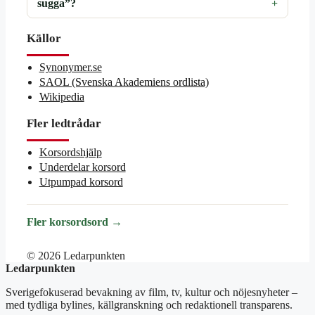
sugga”?
Källor
Synonymer.se
SAOL (Svenska Akademiens ordlista)
Wikipedia
Fler ledtrådar
Korsordshjälp
Underdelar korsord
Utpumpad korsord
Fler korsordsord →
© 2026 Ledarpunkten
Ledarpunkten
Sverigefokuserad bevakning av film, tv, kultur och nöjesnyheter –
med tydliga bylines, källgranskning och redaktionell transparens.