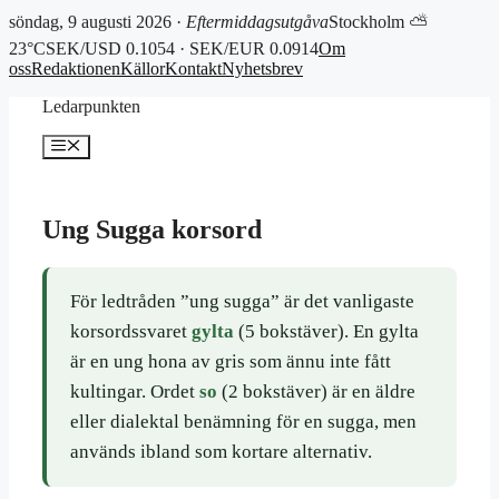
söndag, 9 augusti 2026 ·
Eftermiddagsutgåva
Stockholm ⛅
23°C
SEK/USD 0.1054 · SEK/EUR 0.0914
Om
oss
Redaktionen
Källor
Kontakt
Nyhetsbrev
Hoppa
Ledarpunkten
till
innehåll
Meny
Ung Sugga korsord
För ledtråden ”ung sugga” är det vanligaste
korsordssvaret
gylta
(5 bokstäver). En gylta
är en ung hona av gris som ännu inte fått
kultingar. Ordet
so
(2 bokstäver) är en äldre
eller dialektal benämning för en sugga, men
används ibland som kortare alternativ.