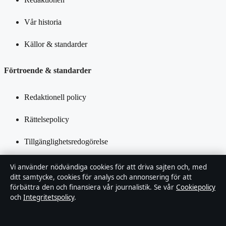
Vår historia
Källor & standarder
Förtroende & standarder
Redaktionell policy
Rättelsepolicy
Tillgänglighetsredogörelse
Integritetspolicy
Vi använder nödvändiga cookies för att driva sajten och, med
ditt samtycke, cookies för analys och annonsering för att
Kändisar & integritet
förbättra den och finansiera vår journalistik. Se vår
Cookiepolicy
och
Integritetspolicy
.
Om Ledarpunkten i korthet