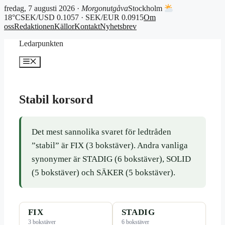
fredag, 7 augusti 2026 ·
Morgonutgåva
Stockholm
18°C
SEK/USD 0.1057 · SEK/EUR 0.0915
Om
oss
Redaktionen
Källor
Kontakt
Nyhetsbrev
Hoppa
Ledarpunkten
till
innehåll
Meny
Stabil korsord
Det mest sannolika svaret för ledtråden
”stabil” är FIX (3 bokstäver). Andra vanliga
synonymer är STADIG (6 bokstäver), SOLID
(5 bokstäver) och SÄKER (5 bokstäver).
FIX
STADIG
3 bokstäver
6 bokstäver