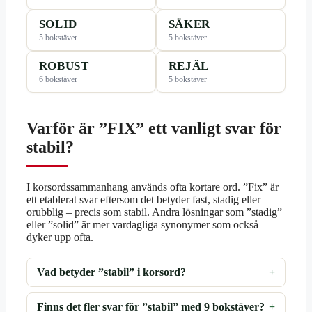
SOLID
SÄKER
5 bokstäver
5 bokstäver
ROBUST
REJÄL
6 bokstäver
5 bokstäver
Varför är ”FIX” ett vanligt svar för
stabil?
I korsordssammanhang används ofta kortare ord. ”Fix” är
ett etablerat svar eftersom det betyder fast, stadig eller
orubblig – precis som stabil. Andra lösningar som ”stadig”
eller ”solid” är mer vardagliga synonymer som också
dyker upp ofta.
Vad betyder ”stabil” i korsord?
Finns det fler svar för ”stabil” med 9 bokstäver?