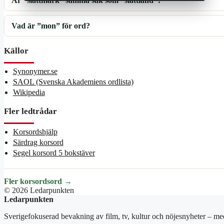
Är ”slättmark” samma sak som ”slättland”?
Vad är ”mon” för ord?
Källor
Synonymer.se
SAOL (Svenska Akademiens ordlista)
Wikipedia
Fler ledtrådar
Korsordshjälp
Särdrag korsord
Segel korsord 5 bokstäver
Fler korsordsord →
© 2026 Ledarpunkten
Ledarpunkten
Sverigefokuserad bevakning av film, tv, kultur och nöjesnyheter – med