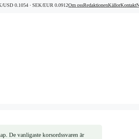
/USD 0.1054 · SEK/EUR 0.0912
Om oss
Redaktionen
Källor
Kontakt
N
skap. De vanligaste korsordssvaren är