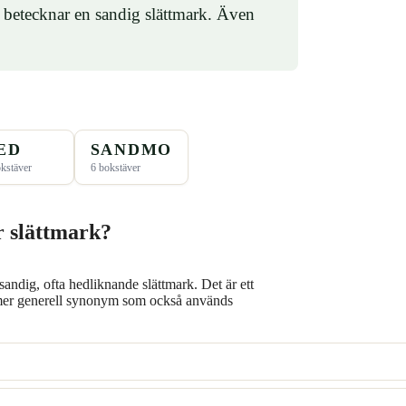
 betecknar en sandig slättmark. Även
ED
SANDMO
kstäver
6 bokstäver
r slättmark?
ndig, ofta hedliknande slättmark. Det är ett
en mer generell synonym som också används