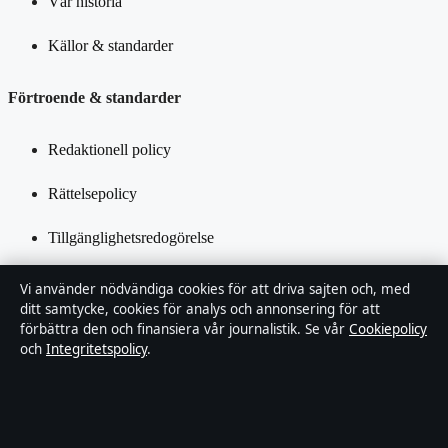
Vår historia
Källor & standarder
Förtroende & standarder
Redaktionell policy
Rättelsepolicy
Tillgänglighetsredogörelse
Integritetspolicy
Vi använder nödvändiga cookies för att driva sajten och, med
ditt samtycke, cookies för analys och annonsering för att
Kändisar & integritet
förbättra den och finansiera vår journalistik. Se vår
Cookiepolicy
och
Integritetspolicy
.
Om Ledarpunkten i korthet
Ledarpunkten är en oberoende svensk digital nyhetssajt med fokus
på film, tv, kultur och nöjesnyheter. Varje artikel har en namngiven