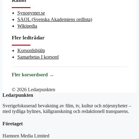
Källor
Synonymer.se
SAOL (Svenska Akademiens ordlista)
Wikipedia
Fler ledtrådar
Korsordshjälp
Samarbetas I korsord
Fler korsordsord →
© 2026 Ledarpunkten
Ledarpunkten
Sverigefokuserad bevakning av film, tv, kultur och nöjesnyheter –
med tydliga bylines, källgranskning och redaktionell transparens.
Företaget
Hamnen Media Limited