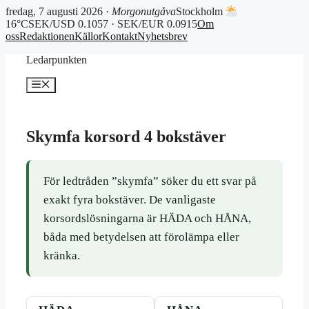
fredag, 7 augusti 2026 ·
Morgonutgåva
Stockholm
16°C
SEK/USD 0.1057 · SEK/EUR 0.0915
Om
oss
Redaktionen
Källor
Kontakt
Nyhetsbrev
Hoppa
Ledarpunkten
till
innehåll
Meny
Skymfa korsord 4 bokstäver
För ledtråden ”skymfa” söker du ett svar på
exakt fyra bokstäver. De vanligaste
korsordslösningarna är HÄDA och HÅNA,
båda med betydelsen att förolämpa eller
kränka.