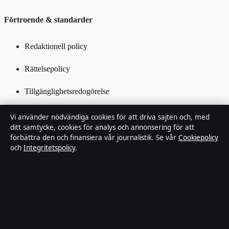
Förtroende & standarder
Redaktionell policy
Rättelsepolicy
Tillgänglighetsredogörelse
Integritetspolicy
Vi använder nödvändiga cookies för att driva sajten och, med
ditt samtycke, cookies för analys och annonsering för att
Kändisar & integritet
förbättra den och finansiera vår journalistik. Se vår
Cookiepolicy
och
Integritetspolicy
.
Om Ledarpunkten i korthet
Ledarpunkten är en oberoende svensk digital nyhetssajt med fokus
på film, tv, kultur och nöjesnyheter. Varje artikel har en namngiven
byline, granskas av en redaktör och faktagranskas innan publicering.
Innehållet är endast avsett för allmän information. Allmänna