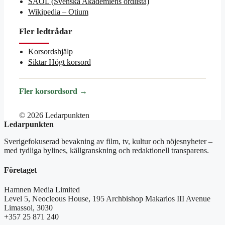
SAOL (Svenska Akademiens ordlista)
Wikipedia – Otium
Fler ledtrådar
Korsordshjälp
Siktar Högt korsord
Fler korsordsord →
© 2026 Ledarpunkten
Ledarpunkten
Sverigefokuserad bevakning av film, tv, kultur och nöjesnyheter –
med tydliga bylines, källgranskning och redaktionell transparens.
Företaget
Hamnen Media Limited
Level 5, Neocleous House, 195 Archbishop Makarios III Avenue
Limassol, 3030
+357 25 871 240