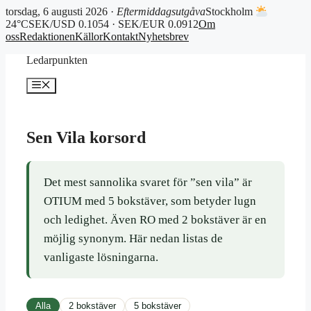
torsdag, 6 augusti 2026 ·
Eftermiddagsutgåva
Stockholm
24°C
SEK/USD 0.1054 · SEK/EUR 0.0912
Om
oss
Redaktionen
Källor
Kontakt
Nyhetsbrev
Hoppa
Ledarpunkten
till
innehåll
Meny
Sen Vila korsord
Det mest sannolika svaret för ”sen vila” är
OTIUM med 5 bokstäver, som betyder lugn
och ledighet. Även RO med 2 bokstäver är en
möjlig synonym. Här nedan listas de
vanligaste lösningarna.
Alla
2 bokstäver
5 bokstäver