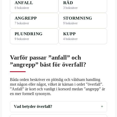
ANFALL
RÄD
6 bokstäver
3 bokstäver
ANGREPP
STORMNING
7 bokstäver
9 bokstäver
PLUNDRING
KUPP
9 bokstäver
4 bokstäver
Varför passar ”anfall” och
”angrepp” bäst för överfall?
Båda orden beskriver en plötslig och våldsam handling
mot någon eller något, vilket är kärnan i ordet ”överfall”.
”Anfall” är kort och vanligt i korsord medan ”angrepp” är
en mer formell synonym.
Vad betyder överfall?