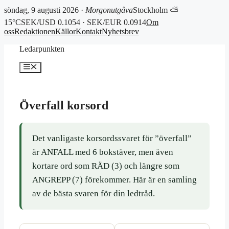
söndag, 9 augusti 2026 ·
Morgonutgåva
Stockholm ⛅
15°C
SEK/USD 0.1054 · SEK/EUR 0.0914
Om
oss
Redaktionen
Källor
Kontakt
Nyhetsbrev
Hoppa
Ledarpunkten
till
innehåll
Meny
Överfall korsord
Det vanligaste korsordssvaret för ”överfall”
är ANFALL med 6 bokstäver, men även
kortare ord som RÄD (3) och längre som
ANGREPP (7) förekommer. Här är en samling
av de bästa svaren för din ledtråd.