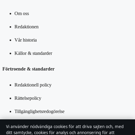
Om oss
Redaktionen
Vår historia
Källor & standarder
Förtroende & standarder
Redaktionell policy
Rättelsepolicy
Tillgänglighetsredogörelse
Integritetspolicy
Vi använder nödvändiga cookies för att driva sajten och, med
ditt samtycke, cookies för analys och annonsering för att