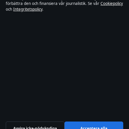
Kändisar & integritet
förbättra den och finansiera vår journalistik. Se vår
Cookiepolicy
och
Integritetspolicy
.
Om Ledarpunkten i korthet
Ledarpunkten är en oberoende svensk digital nyhetssajt med fokus
på film, tv, kultur och nöjesnyheter. Varje artikel har en namngiven
byline, granskas av en redaktör och faktagranskas innan publicering.
Innehållet är endast avsett för allmän information. Allmänna
förfrågningar:
info@ledarpunkten.se
. Rättelser:
corrections@ledarpunkten.se
.
Utgivare:
Hamnen Media Limited, Limassol ·
Ansvarig utgivare:
Viktor Norén, Chefredaktör · Department of Registrar of Companies
HE 428112
© 2026 Ledarpunkten · Hamnen Media Limited ·
Så verifierar vi vår rapportering
·
WorldRSS
Avvisa icke-nödvändiga
Acceptera alla