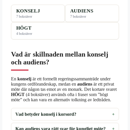
KONSELJ
AUDIENS
7 bokstäver
7 bokstäver
HÖGT
4 bokstäver
Vad är skillnaden mellan konselj
och audiens?
En
konselj
är ett formellt regeringssammanträde under
kungens ordförandeskap, medan en
audiens
är ett privat
möte där någon tas emot av en monark. Det kortare svaret
HÖGT
(4 bokstäver) används ofta i fraser som ”högt
möte” och kan vara en alternativ tolkning av ledtråden.
Vad betyder konselj i korsord?
Kan audiens vara rätt svar för kungligt möte?