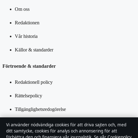
Om oss
Redaktionen
Vår historia
Källor & standarder
Förtroende & standarder
Redaktionell policy
Rättelsepolicy
Tillgänglighetsredogörelse
Integritetspolicy
Vi använder nödvändiga cookies för att driva sajten och, med
ditt samtycke, cookies för analys och annonsering för att
Kändisar & integritet
förbättra den och finansiera vår journalistik. Se vår
Cookiepolicy