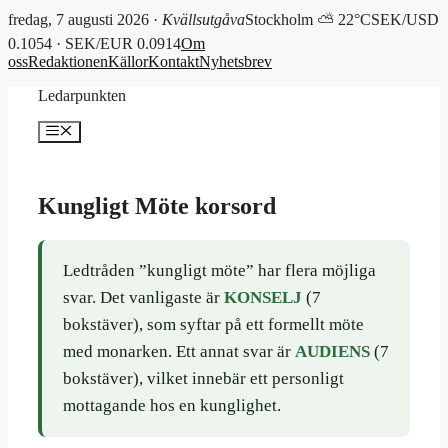
fredag, 7 augusti 2026 ·
Kvällsutgåva
Stockholm ⛅ 22°C
SEK/USD
0.1054 · SEK/EUR 0.0914
Om
oss
Redaktionen
Källor
Kontakt
Nyhetsbrev
Hoppa
Ledarpunkten
till
innehåll
Meny
Kungligt Möte korsord
Ledtråden ”kungligt möte” har flera möjliga
svar. Det vanligaste är
KONSELJ
(7
bokstäver), som syftar på ett formellt möte
med monarken. Ett annat svar är
AUDIENS
(7
bokstäver), vilket innebär ett personligt
mottagande hos en kunglighet.