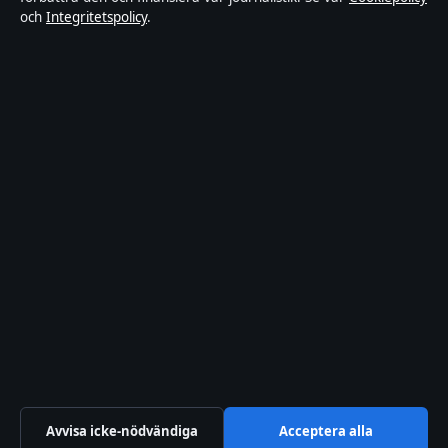
och
Integritetspolicy
.
Om Ledarpunkten i korthet
Ledarpunkten är en oberoende svensk digital nyhetssajt med fokus
på film, tv, kultur och nöjesnyheter. Varje artikel har en namngiven
byline, granskas av en redaktör och faktagranskas innan publicering.
Innehållet är endast avsett för allmän information. Allmänna
förfrågningar:
info@ledarpunkten.se
. Rättelser:
corrections@ledarpunkten.se
.
Utgivare:
Hamnen Media Limited, Limassol ·
Ansvarig utgivare:
Viktor Norén, Chefredaktör · Department of Registrar of Companies
HE 428112
© 2026 Ledarpunkten · Hamnen Media Limited ·
Så verifierar vi vår rapportering
·
WorldRSS
Avvisa icke-nödvändiga
Acceptera alla
↑