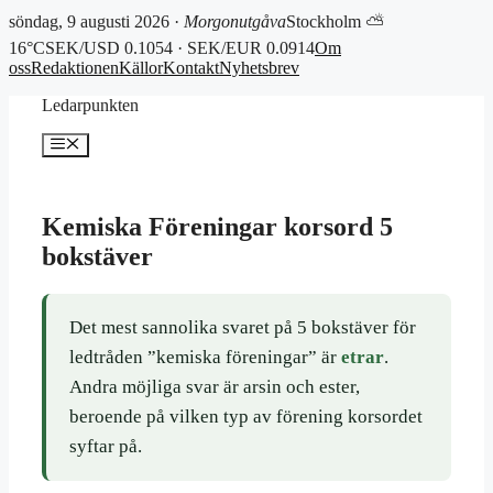
söndag, 9 augusti 2026 ·
Morgonutgåva
Stockholm ⛅
16°C
SEK/USD 0.1054 · SEK/EUR 0.0914
Om
oss
Redaktionen
Källor
Kontakt
Nyhetsbrev
Hoppa
Ledarpunkten
till
innehåll
Meny
Kemiska Föreningar korsord 5
bokstäver
Det mest sannolika svaret på 5 bokstäver för
ledtråden ”kemiska föreningar” är
etrar
.
Andra möjliga svar är arsin och ester,
beroende på vilken typ av förening korsordet
syftar på.