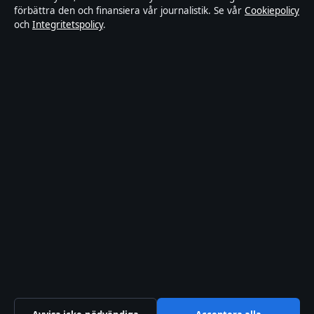
Kändisar & integritet
förbättra den och finansiera vår journalistik. Se vår
Cookiepolicy
och
Integritetspolicy
.
Om Ledarpunkten i korthet
Ledarpunkten är en oberoende svensk digital nyhetssajt med fokus
på film, tv, kultur och nöjesnyheter. Varje artikel har en namngiven
byline, granskas av en redaktör och faktagranskas innan publicering.
Innehållet är endast avsett för allmän information. Allmänna
förfrågningar:
info@ledarpunkten.se
. Rättelser:
corrections@ledarpunkten.se
.
Utgivare:
Hamnen Media Limited, Limassol ·
Ansvarig utgivare:
Viktor Norén, Chefredaktör · Department of Registrar of Companies
HE 428112
© 2026 Ledarpunkten · Hamnen Media Limited ·
Så verifierar vi vår rapportering
·
WorldRSS