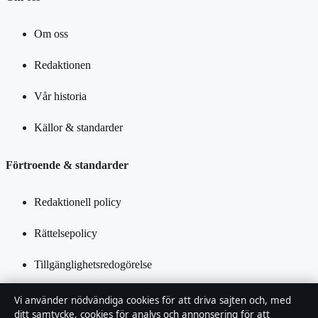
Om oss
Redaktionen
Vår historia
Källor & standarder
Förtroende & standarder
Redaktionell policy
Rättelsepolicy
Tillgänglighetsredogörelse
Integritetspolicy
Vi använder nödvändiga cookies för att driva sajten och, med
ditt samtycke, cookies för analys och annonsering för att