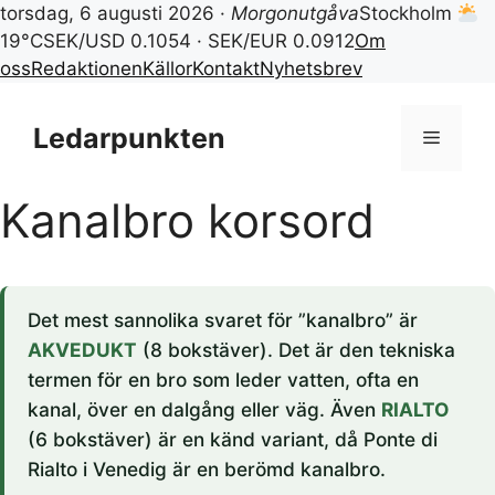
torsdag, 6 augusti 2026 ·
Morgonutgåva
Stockholm
19°C
SEK/USD 0.1054 · SEK/EUR 0.0912
Om
oss
Redaktionen
Källor
Kontakt
Nyhetsbrev
Hoppa
till
Ledarpunkten
Meny
innehåll
Kanalbro korsord
Det mest sannolika svaret för ”kanalbro” är
AKVEDUKT
(8 bokstäver). Det är den tekniska
termen för en bro som leder vatten, ofta en
kanal, över en dalgång eller väg. Även
RIALTO
(6 bokstäver) är en känd variant, då Ponte di
Rialto i Venedig är en berömd kanalbro.