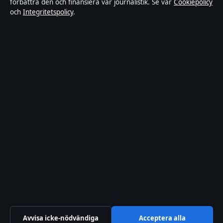
förbättra den och finansiera vår journalistik. Se vår
Cookiepolicy
nöjesnyheter. Varje artikel har en namngiven byline,
och
Integritetspolicy
.
granskas av en redaktör och faktagranskas innan
publicering.
Innehållet är endast avsett för allmän information.
Allmänna förfrågningar:
info@ledarpunkten.se
.
Rättelser:
corrections@ledarpunkten.se
.
Utgivare:
Hamnen Media Limited, Limassol ·
Ansvarig
utgivare:
Viktor Norén, Chefredaktör · Department of
Registrar of Companies HE 428112
© 2026 Ledarpunkten · Hamnen Media Limited ·
Så verifierar vi vår rapportering
·
WorldRSS
Avvisa icke-nödvändiga
Acceptera alla