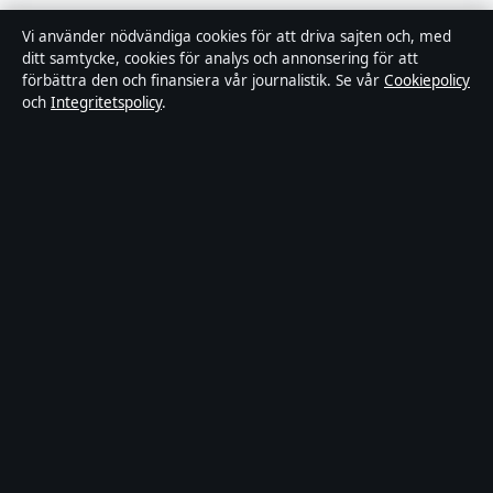
Integritetspolicy
Vi använder nödvändiga cookies för att driva sajten och, med
ditt samtycke, cookies för analys och annonsering för att
Kändisar & integritet
förbättra den och finansiera vår journalistik. Se vår
Cookiepolicy
och
Integritetspolicy
.
Om Ledarpunkten i korthet
Ledarpunkten är en oberoende svensk digital nyhetssajt med fokus
på film, tv, kultur och nöjesnyheter. Varje artikel har en namngiven
byline, granskas av en redaktör och faktagranskas innan publicering.
Innehållet är endast avsett för allmän information. Allmänna
förfrågningar:
info@ledarpunkten.se
. Rättelser:
corrections@ledarpunkten.se
.
Utgivare:
Hamnen Media Limited, Limassol ·
Ansvarig utgivare:
Viktor Norén, Chefredaktör · Department of Registrar of Companies
HE 428112
© 2026 Ledarpunkten · Hamnen Media Limited ·