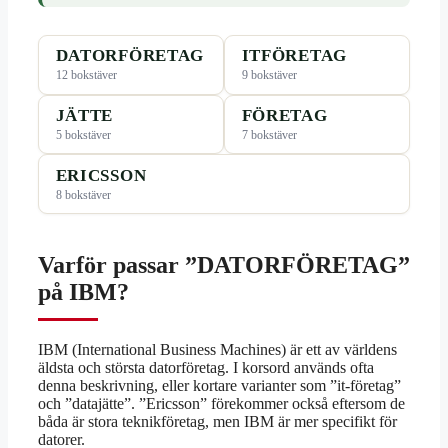
DATORFÖRETAG
ITFÖRETAG
12 bokstäver
9 bokstäver
JÄTTE
FÖRETAG
5 bokstäver
7 bokstäver
ERICSSON
8 bokstäver
Varför passar ”DATORFÖRETAG”
på IBM?
IBM (International Business Machines) är ett av världens
äldsta och största datorföretag. I korsord används ofta
denna beskrivning, eller kortare varianter som ”it-företag”
och ”datajätte”. ”Ericsson” förekommer också eftersom de
båda är stora teknikföretag, men IBM är mer specifikt för
datorer.