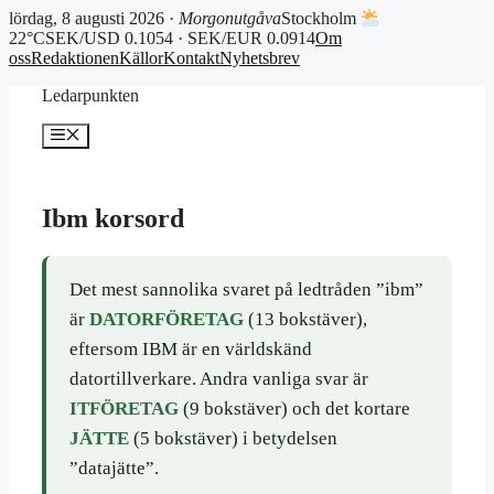
lördag, 8 augusti 2026 ·
Morgonutgåva
Stockholm
22°C
SEK/USD 0.1054 · SEK/EUR 0.0914
Om
oss
Redaktionen
Källor
Kontakt
Nyhetsbrev
Hoppa
Ledarpunkten
till
innehåll
Meny
Ibm korsord
Det mest sannolika svaret på ledtråden ”ibm”
är
DATORFÖRETAG
(13 bokstäver),
eftersom IBM är en världskänd
datortillverkare. Andra vanliga svar är
ITFÖRETAG
(9 bokstäver) och det kortare
JÄTTE
(5 bokstäver) i betydelsen
”datajätte”.