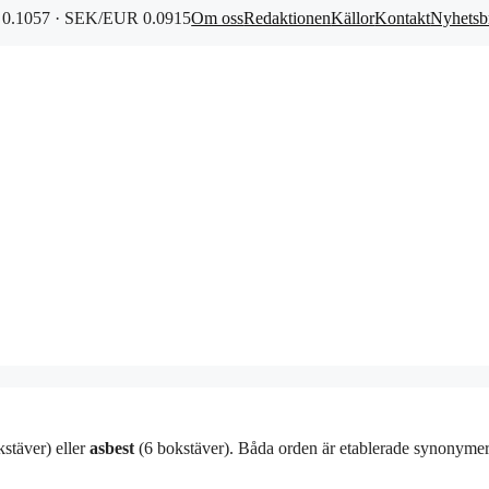
0.1057 · SEK/EUR 0.0915
Om oss
Redaktionen
Källor
Kontakt
Nyhetsb
stäver) eller
asbest
(6 bokstäver). Båda orden är etablerade synonymer 