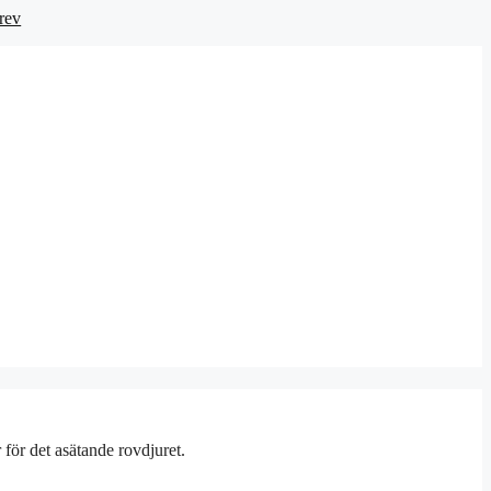
rev
för det asätande rovdjuret.