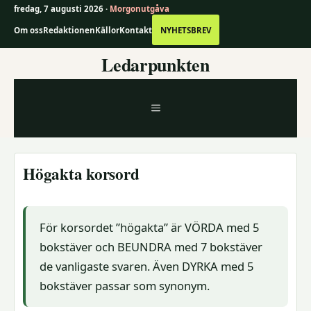
fredag, 7 augusti 2026 ·
Morgonutgåva
Om oss
Redaktionen
Källor
Kontakt
NYHETSBREV
Hoppa
Ledarpunkten
till
innehåll
MENY
Högakta korsord
För korsordet ”högakta” är VÖRDA med 5
bokstäver och BEUNDRA med 7 bokstäver
de vanligaste svaren. Även DYRKA med 5
bokstäver passar som synonym.