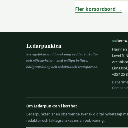
Fler korsordsord →
FÖRETA
Ledarpunkten
Hamnen M
Sverigefokuserad bevakning av film, tv, kultur
Level 5, 
och nöjesnyheter – med tydliga bylines,
Archbish
källgranskning och redaktionell transparens.
Limassol,
+357 25 8
Departmen
Companie
Om Ledarpunkten i korthet
Ledarpunkten är en oberoende svensk digital nyhetssajt med 
redaktör och faktagranskas innan publicering.