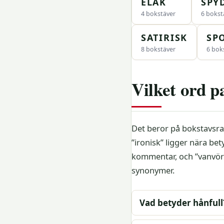
ELAK
SPY
4 bokstäver
6 bokst
SATIRISK
SP
8 bokstäver
6 bok
Vilket ord p
Det beror på bokstavsra
”ironisk” ligger nära be
kommentar, och ”vanvörd
synonymer.
Vad betyder hånfull