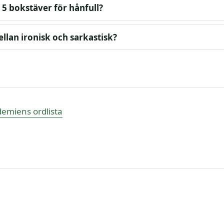
å 5 bokstäver för hånfull?
llan ironisk och sarkastisk?
emiens ordlista