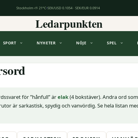
Stockholm ⛅ 21°C
SEK/USD 0.1054 · SEK/EUR 0.0914
Ledarpunkten
SPORT
NYHETER
NÖJE
SPEL
rsord
dssvaret för ”hånfull” är
elak
(4 bokstäver). Andra ord som
utor är sarkastisk, spydig och vanvördig. Se hela listan me