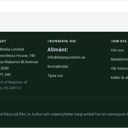
GET
KONTAKTA OSS
OM OSS
Allmänt:
edia Limited
Om oss
Neocleous House, 195
info@ledarpunkten.se
Redaktio
op Makarios III Avenue
Kontaktsida
 3030
Vår histor
71 240
Tipsa oss
Källor & 
t of Registrar of
s: HE 428112
fokus på film, tv, kultur och nöjesnyheter. Varje artikel har en namngiven 