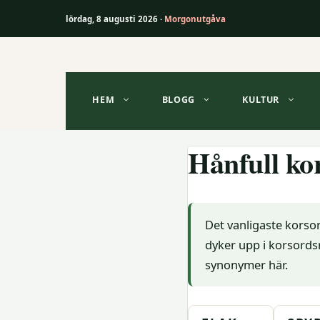
lördag, 8 augusti 2026 ·
Morgonutgåva
Hoppa
till
innehåll
HEM
BLOGG
KULTUR
Hånfull ko
Det vanligaste korsor
dyker upp i korsordsr
synonymer här.