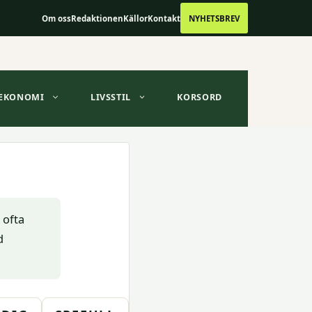
Om oss
Redaktionen
Källor
Kontakt
NYHETSBREV
EKONOMI
LIVSSTIL
KORSORD
 ofta
d