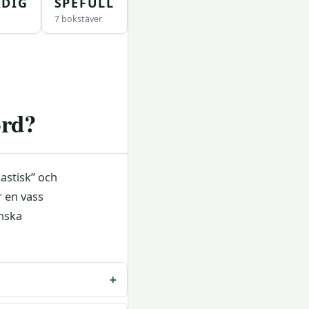
DIG
SPEFULL
7 bokstäver
ord?
astisk” och
r en vass
enska