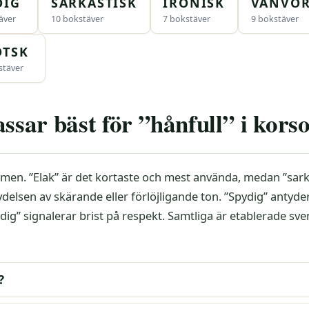
DIG
SARKASTISK
IRONISK
VANVÖR
äver
10 bokstäver
7 bokstäver
9 bokstäver
OTSK
stäver
assar bäst för ”hånfull” i kors
men. ”Elak” är det kortaste och mest använda, medan ”sark
tydelsen av skärande eller förlöjligande ton. ”Spydig” antyde
ig” signalerar brist på respekt. Samtliga är etablerade sv
?