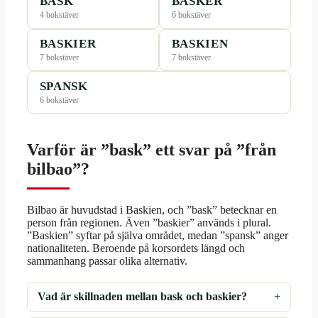
BASK
BASKER
4 bokstäver
6 bokstäver
BASKIER
BASKIEN
7 bokstäver
7 bokstäver
SPANSK
6 bokstäver
Varför är ”bask” ett svar på ”från
bilbao”?
Bilbao är huvudstad i Baskien, och ”bask” betecknar en
person från regionen. Även ”baskier” används i plural.
”Baskien” syftar på själva området, medan ”spansk” anger
nationaliteten. Beroende på korsordets längd och
sammanhang passar olika alternativ.
Vad är skillnaden mellan bask och baskier?