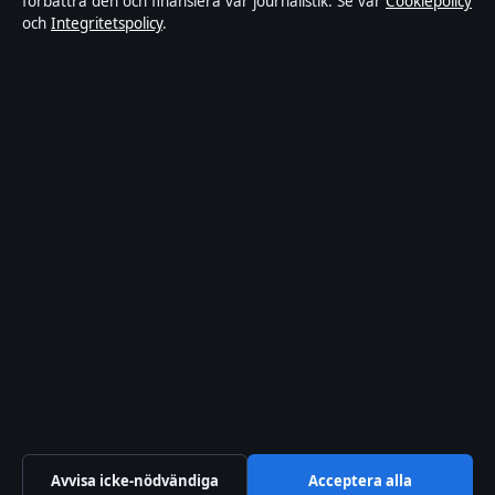
förbättra den och finansiera vår journalistik. Se vår
Cookiepolicy
och
Integritetspolicy
.
Om Ledarpunkten i korthet
Ledarpunkten är en oberoende svensk digital nyhetssajt med fokus
på film, tv, kultur och nöjesnyheter. Varje artikel har en namngiven
byline, granskas av en redaktör och faktagranskas innan publicering.
Innehållet är endast avsett för allmän information. Allmänna
förfrågningar:
info@ledarpunkten.se
. Rättelser:
corrections@ledarpunkten.se
.
Utgivare:
Hamnen Media Limited, Limassol ·
Ansvarig utgivare:
Viktor Norén, Chefredaktör · Department of Registrar of Companies
HE 428112
© 2026 Ledarpunkten · Hamnen Media Limited ·
Så verifierar vi vår rapportering
·
WorldRSS
Avvisa icke-nödvändiga
Acceptera alla
↑