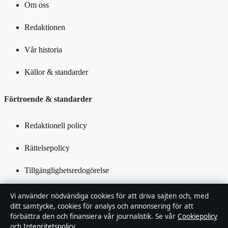
Om oss
Redaktionen
Vår historia
Källor & standarder
Förtroende & standarder
Redaktionell policy
Rättelsepolicy
Tillgänglighetsredogörelse
Integritetspolicy
Vi använder nödvändiga cookies för att driva sajten och, med
ditt samtycke, cookies för analys och annonsering för att
Kändisar & integritet
förbättra den och finansiera vår journalistik. Se vår
Cookiepolicy
och
Integritetspolicy
.