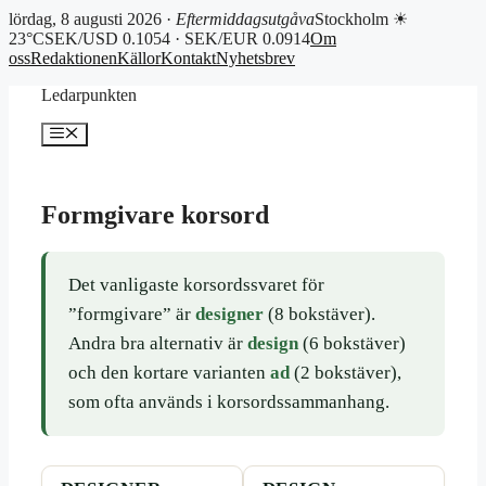
lördag, 8 augusti 2026 ·
Eftermiddagsutgåva
Stockholm ☀
23°C
SEK/USD 0.1054 · SEK/EUR 0.0914
Om
oss
Redaktionen
Källor
Kontakt
Nyhetsbrev
Hoppa
Ledarpunkten
till
innehåll
Meny
Formgivare korsord
Det vanligaste korsordssvaret för
”formgivare” är
designer
(8 bokstäver).
Andra bra alternativ är
design
(6 bokstäver)
och den kortare varianten
ad
(2 bokstäver),
som ofta används i korsordssammanhang.