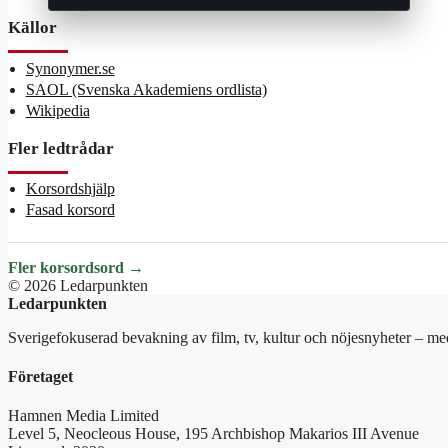
Källor
Synonymer.se
SAOL (Svenska Akademiens ordlista)
Wikipedia
Fler ledtrådar
Korsordshjälp
Fasad korsord
Fler korsordsord →
© 2026 Ledarpunkten
Ledarpunkten
Sverigefokuserad bevakning av film, tv, kultur och nöjesnyheter – med
Företaget
Hamnen Media Limited
Level 5, Neocleous House, 195 Archbishop Makarios III Avenue