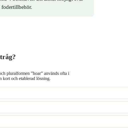
 fodertillbehör.
rtråg?
 och pluralformen ”hoar” används ofta i
 kort och etablerad lösning.