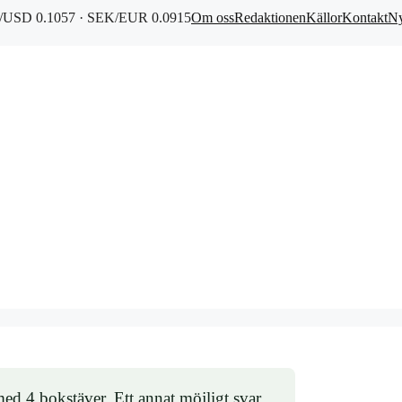
USD 0.1057 · SEK/EUR 0.0915
Om oss
Redaktionen
Källor
Kontakt
Ny
ed 4 bokstäver. Ett annat möjligt svar