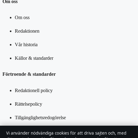
Om oss
Om oss
Redaktionen
Vår historia
Källor & standarder
Förtroende & standarder
Redaktionell policy
Rättelsepolicy
Tillgänglighetsredogörelse
Integritetspolicy
Vi använder nödvändiga cookies för att driva sajten och, med