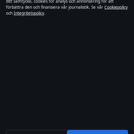
ditt samtycke, cookies för analys och annonsering för att
Kändisar & integritet
förbättra den och finansiera vår journalistik. Se vår
Cookiepolicy
och
Integritetspolicy
.
Om Ledarpunkten i korthet
Ledarpunkten är en oberoende svensk digital nyhetssajt med fokus
på film, tv, kultur och nöjesnyheter. Varje artikel har en namngiven
byline, granskas av en redaktör och faktagranskas innan publicering.
Innehållet är endast avsett för allmän information. Allmänna
förfrågningar:
info@ledarpunkten.se
. Rättelser:
corrections@ledarpunkten.se
.
Utgivare:
Hamnen Media Limited, Limassol ·
Ansvarig utgivare:
Viktor Norén, Chefredaktör · Department of Registrar of Companies
HE 428112
© 2026 Ledarpunkten · Hamnen Media Limited ·
Så verifierar vi vår rapportering
·
WorldRSS