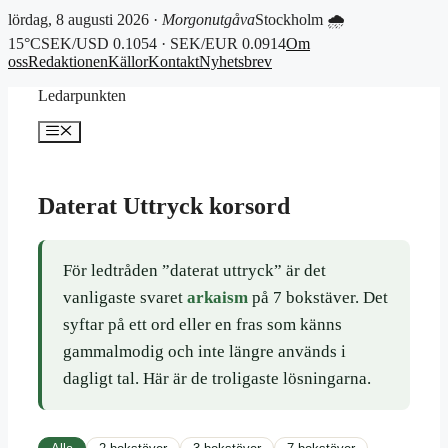
lördag, 8 augusti 2026 ·
Morgonutgåva
Stockholm 🌧
15°C
SEK/USD 0.1054 · SEK/EUR 0.0914
Om
oss
Redaktionen
Källor
Kontakt
Nyhetsbrev
Hoppa
Ledarpunkten
till
innehåll
Meny
Daterat Uttryck korsord
För ledtråden ”daterat uttryck” är det
vanligaste svaret
arkaism
på 7 bokstäver. Det
syftar på ett ord eller en fras som känns
gammalmodig och inte längre används i
dagligt tal. Här är de troligaste lösningarna.