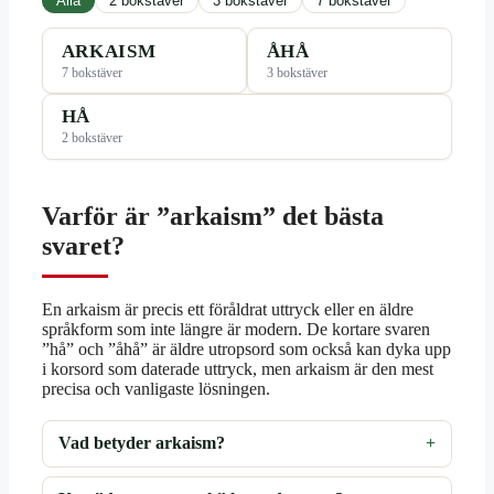
Alla
2 bokstäver
3 bokstäver
7 bokstäver
ARKAISM
ÅHÅ
7 bokstäver
3 bokstäver
HÅ
2 bokstäver
Varför är ”arkaism” det bästa
svaret?
En arkaism är precis ett föråldrat uttryck eller en äldre
språkform som inte längre är modern. De kortare svaren
”hå” och ”åhå” är äldre utropsord som också kan dyka upp
i korsord som daterade uttryck, men arkaism är den mest
precisa och vanligaste lösningen.
Vad betyder arkaism?