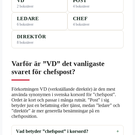
VD
POST
2 bokstäver
4 bokstäver
LEDARE
CHEF
6 bokstäver
4 bokstäver
DIREKTÖR
8 bokstäver
Varför är ”VD” det vanligaste
svaret för chefspost?
Förkortningen VD (verkställande direktör) är den mest
använda synonymen i svenska korsord för ”chefspost”.
Ordet är kort och passar i många rutnät. ”Post” i sig
betyder just en befattning eller tjänst, medan ”ledare” och
”direktör” är mer generella benämningar på en
chefsposition.
Vad betyder ”chefspost” i korsord?