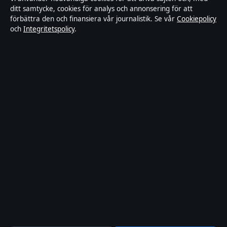
ditt samtycke, cookies för analys och annonsering för att
Kändisar & integritet
förbättra den och finansiera vår journalistik. Se vår
Cookiepolicy
och
Integritetspolicy
.
Om Ledarpunkten i korthet
Ledarpunkten är en oberoende svensk digital nyhetssajt med fokus
på film, tv, kultur och nöjesnyheter. Varje artikel har en namngiven
byline, granskas av en redaktör och faktagranskas innan publicering.
Innehållet är endast avsett för allmän information. Allmänna
förfrågningar:
info@ledarpunkten.se
. Rättelser:
corrections@ledarpunkten.se
.
Utgivare:
Hamnen Media Limited, Limassol ·
Ansvarig utgivare:
Viktor Norén, Chefredaktör · Department of Registrar of Companies
HE 428112
© 2026 Ledarpunkten · Hamnen Media Limited ·
Så verifierar vi vår rapportering
·
WorldRSS