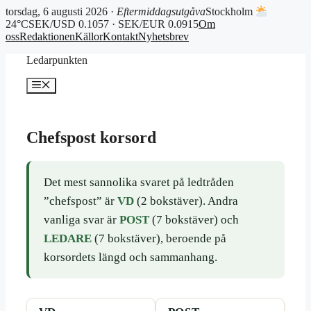
torsdag, 6 augusti 2026 ·
Eftermiddagsutgåva
Stockholm
24°C
SEK/USD 0.1057 · SEK/EUR 0.0915
Om
oss
Redaktionen
Källor
Kontakt
Nyhetsbrev
Hoppa
Ledarpunkten
till
innehåll
Meny
Chefspost korsord
Det mest sannolika svaret på ledtråden
”chefspost” är
VD
(2 bokstäver). Andra
vanliga svar är
POST
(7 bokstäver) och
LEDARE
(7 bokstäver), beroende på
korsordets längd och sammanhang.