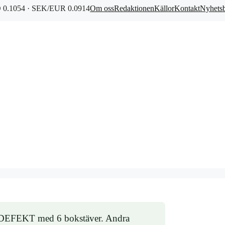
0.1054 · SEK/EUR 0.0914
Om oss
Redaktionen
Källor
Kontakt
Nyhets
 är DEFEKT med 6 bokstäver. Andra