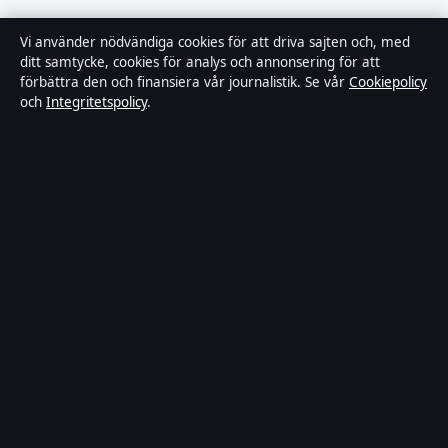
Ledarpunkten är en oberoende svensk digital
Vi använder nödvändiga cookies för att driva sajten och, med
nyhetssajt med fokus på film, tv, kultur och
ditt samtycke, cookies för analys och annonsering för att
förbättra den och finansiera vår journalistik. Se vår
Cookiepolicy
nöjesnyheter. Varje artikel har en namngiven byline,
och
Integritetspolicy
.
granskas av en redaktör och faktagranskas innan
publicering.
Innehållet är endast avsett för allmän information.
Allmänna förfrågningar:
info@ledarpunkten.se
.
Rättelser:
corrections@ledarpunkten.se
.
Utgivare:
Hamnen Media Limited, Limassol ·
Ansvarig
utgivare:
Viktor Norén, Chefredaktör · Department of
Registrar of Companies HE 428112
© 2026 Ledarpunkten · Hamnen Media Limited ·