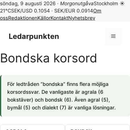
söndag, 9 augusti 2026 ·
Morgonutgåva
Stockholm ☀
21°C
SEK/USD 0.1054 · SEK/EUR 0.0914
Om
oss
Redaktionen
Källor
Kontakt
Nyhetsbrev
Hoppa
till
Ledarpunkten
Meny
innehåll
Bondska korsord
För ledtråden ”bondska” finns flera möjliga
korsordssvar. De vanligaste är agrala (6
bokstäver) och bondsk (6). Även agral (5),
bymål (5) och dialekt (7) är vanliga lösningar.