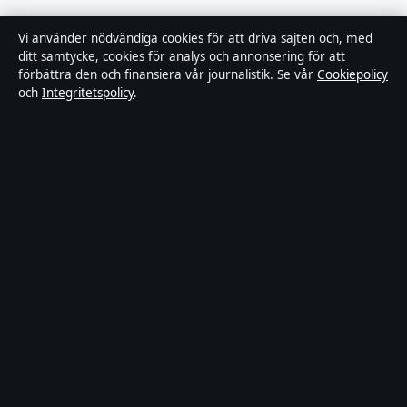
Ledarpunkten är en oberoende svensk digital
Vi använder nödvändiga cookies för att driva sajten och, med
nyhetssajt med fokus på film, tv, kultur och
ditt samtycke, cookies för analys och annonsering för att
förbättra den och finansiera vår journalistik. Se vår
Cookiepolicy
nöjesnyheter. Varje artikel har en namngiven byline,
och
Integritetspolicy
.
granskas av en redaktör och faktagranskas innan
publicering.
Innehållet är endast avsett för allmän information.
Allmänna förfrågningar:
info@ledarpunkten.se
.
Rättelser:
corrections@ledarpunkten.se
.
Utgivare:
Hamnen Media Limited, Limassol ·
Ansvarig
utgivare:
Viktor Norén, Chefredaktör · Department of
Registrar of Companies HE 428112
© 2026 Ledarpunkten · Hamnen Media Limited ·