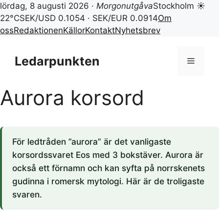
lördag, 8 augusti 2026 ·
Morgonutgåva
Stockholm ☀
22°C
SEK/USD 0.1054 · SEK/EUR 0.0914
Om
oss
Redaktionen
Källor
Kontakt
Nyhetsbrev
Hoppa
till
Ledarpunkten
Meny
innehåll
Aurora korsord
För ledtråden ”aurora” är det vanligaste
korsordssvaret Eos med 3 bokstäver. Aurora är
också ett förnamn och kan syfta på norrskenets
gudinna i romersk mytologi. Här är de troligaste
svaren.