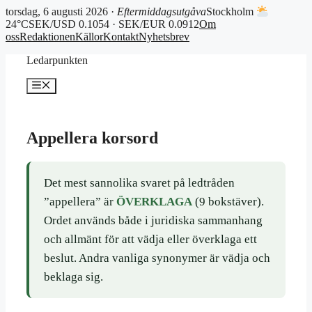
torsdag, 6 augusti 2026 ·
Eftermiddagsutgåva
Stockholm
24°C
SEK/USD 0.1054 · SEK/EUR 0.0912
Om
oss
Redaktionen
Källor
Kontakt
Nyhetsbrev
Hoppa
Ledarpunkten
till
innehåll
Meny
Appellera korsord
Det mest sannolika svaret på ledtråden
”appellera” är
ÖVERKLAGA
(9 bokstäver).
Ordet används både i juridiska sammanhang
och allmänt för att vädja eller överklaga ett
beslut. Andra vanliga synonymer är vädja och
beklaga sig.