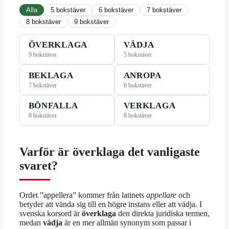
Alla
5 bokstäver
6 bokstäver
7 bokstäver
8 bokstäver
9 bokstäver
ÖVERKLAGA
VÄDJA
9 bokstäver
5 bokstäver
BEKLAGA
ANROPA
7 bokstäver
6 bokstäver
BÖNFALLA
VERKLAGA
8 bokstäver
8 bokstäver
Varför är överklaga det vanligaste
svaret?
Ordet ”appellera” kommer från latinets
appellare
och
betyder att vända sig till en högre instans eller att vädja. I
svenska korsord är
överklaga
den direkta juridiska termen,
medan
vädja
är en mer allmän synonym som passar i